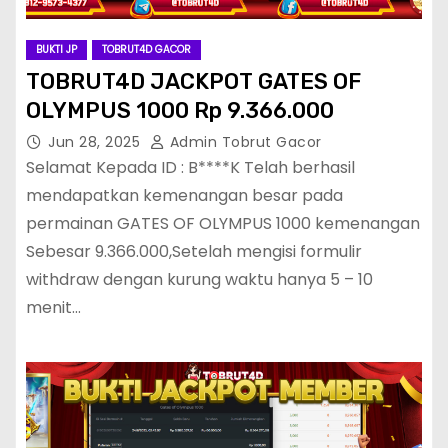
BUKTI JP
TOBRUT4D GACOR
TOBRUT4D JACKPOT GATES OF
OLYMPUS 1000 Rp 9.366.000
Jun 28, 2025
Admin Tobrut Gacor
Selamat Kepada ID : B****K Telah berhasil
mendapatkan kemenangan besar pada
permainan GATES OF OLYMPUS 1000 kemenangan
Sebesar 9.366.000,Setelah mengisi formulir
withdraw dengan kurung waktu hanya 5 – 10
menit…