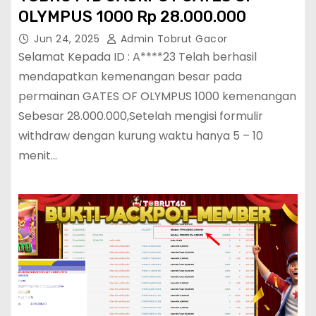
OLYMPUS 1000 Rp 28.000.000
Jun 24, 2025
Admin Tobrut Gacor
Selamat Kepada ID : A****23 Telah berhasil
mendapatkan kemenangan besar pada
permainan GATES OF OLYMPUS 1000 kemenangan
Sebesar 28.000.000,Setelah mengisi formulir
withdraw dengan kurung waktu hanya 5 – 10
menit…