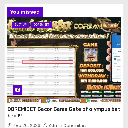
You missed
BUKTI JP
DOREMIBET
DOREMIBET Gacor Game Gate of olympus bet
kecil!!
Feb 26, 2026
Admin Doremibet