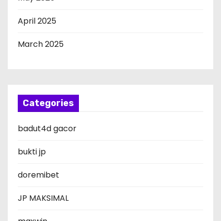
April 2025
March 2025
Categories
badut4d gacor
bukti jp
doremibet
JP MAKSIMAL