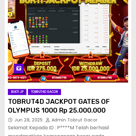
BUKTI JP
TOBRUT4D GACOR
TOBRUT4D JACKPOT GATES OF
OLYMPUS 1000 Rp 25.000.000
Jun 28, 2025
Admin Tobrut Gacor
Selamat Kepada ID : P****M Telah berhasil