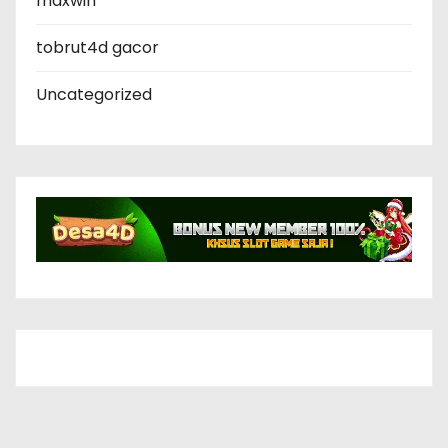
maxwin
tobrut4d gacor
Uncategorized