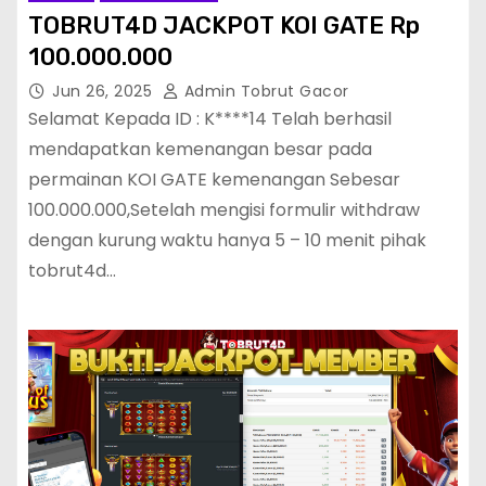
TOBRUT4D JACKPOT KOI GATE Rp
100.000.000
Jun 26, 2025
Admin Tobrut Gacor
Selamat Kepada ID : K****14 Telah berhasil
mendapatkan kemenangan besar pada
permainan KOI GATE kemenangan Sebesar
100.000.000,Setelah mengisi formulir withdraw
dengan kurung waktu hanya 5 – 10 menit pihak
tobrut4d…