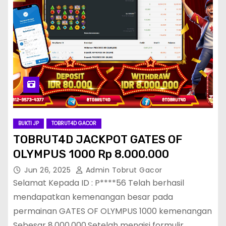
BUKTI JP
TOBRUT4D GACOR
TOBRUT4D JACKPOT GATES OF
OLYMPUS 1000 Rp 8.000.000
Jun 26, 2025
Admin Tobrut Gacor
Selamat Kepada ID : P****56 Telah berhasil
mendapatkan kemenangan besar pada
permainan GATES OF OLYMPUS 1000 kemenangan
Sebesar 8.000.000,Setelah mengisi formulir