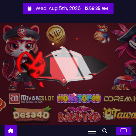
S
Wed. Aug 5th, 2026
12:58:36 AM
k
i
p
t
o
c
o
n
t
e
n
t