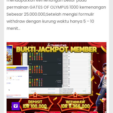
mendapatkan kemenangan besar pada
permainan GATES OF OLYMPUS 1000 kemenangan
Sebesar 25.000.000,Setelah mengisi formulir
withdraw dengan kurung waktu hanya 5 – 10
menit…