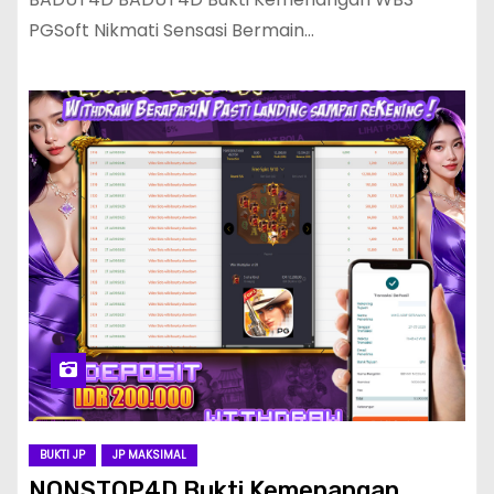
PGSoft Nikmati Sensasi Bermain…
BUKTI JP
JP MAKSIMAL
NONSTOP4D Bukti Kemenangan