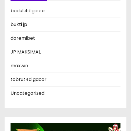
badut4d gacor
bukti jp
doremibet
JP MAKSIMAL
maxwin
tobrut4d gacor
Uncategorized