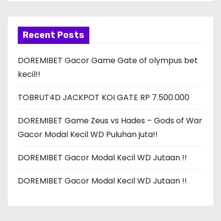
a
g
Recent Posts
i
DOREMIBET Gacor Game Gate of olympus bet
n
kecil!!
a
TOBRUT4D JACKPOT KOI GATE RP 7.500.000
t
DOREMIBET Game Zeus vs Hades – Gods of War
i
Gacor Modal Kecil WD Puluhan juta!!
o
DOREMIBET Gacor Modal Kecil WD Jutaan !!
n
DOREMIBET Gacor Modal Kecil WD Jutaan !!