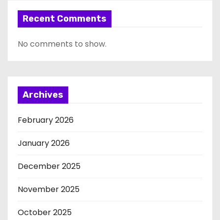
Recent Comments
No comments to show.
Archives
February 2026
January 2026
December 2025
November 2025
October 2025