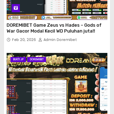
DOREMIBET Game Zeus vs Hades – Gods of
War Gacor Modal Kecil WD Puluhan juta!!
Feb 20, 2026
Admin Doremibet
BUKTI JP
DOREMIBET