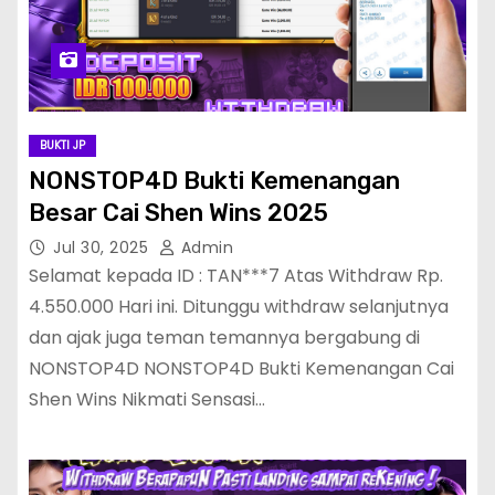
BUKTI JP
NONSTOP4D Bukti Kemenangan
Besar Cai Shen Wins 2025
Jul 30, 2025
Admin
Selamat kepada ID : TAN***7 Atas Withdraw Rp.
4.550.000 Hari ini. Ditunggu withdraw selanjutnya
dan ajak juga teman temannya bergabung di
NONSTOP4D NONSTOP4D Bukti Kemenangan Cai
Shen Wins Nikmati Sensasi…