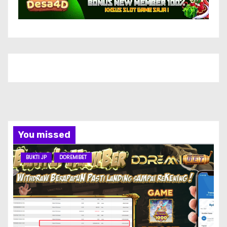
You missed
BUKTI JP
DOREMIBET