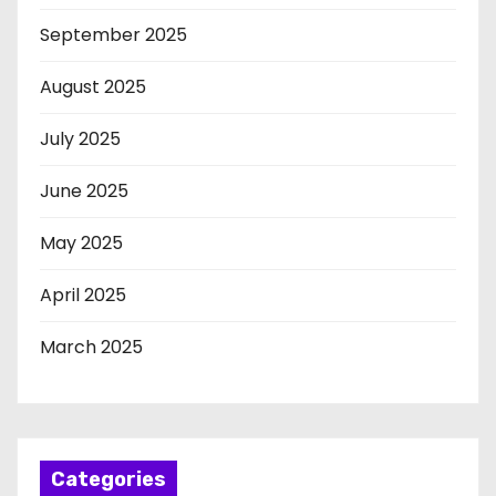
September 2025
August 2025
July 2025
June 2025
May 2025
April 2025
March 2025
Categories