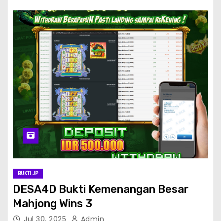
BUKTI JP
DESA4D Bukti Kemenangan Besar
Mahjong Wins 3
Jul 30, 2025
Admin