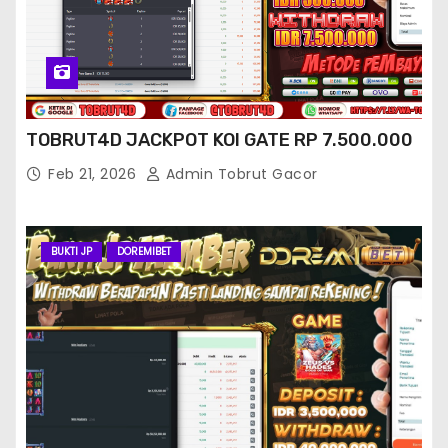
TOBRUT4D JACKPOT KOI GATE RP 7.500.000
Feb 21, 2026
Admin Tobrut Gacor
BUKTI JP
DOREMIBET