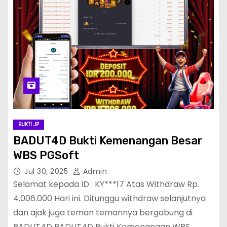
BUKTI JP
BADUT4D Bukti Kemenangan Besar
WBS PGSoft
Jul 30, 2025
Admin
Selamat kepada ID : KY***17 Atas Withdraw Rp.
4.006.000 Hari ini. Ditunggu withdraw selanjutnya
dan ajak juga teman temannya bergabung di
BADUT4D BADUT4D Bukti Kemenangan WBS