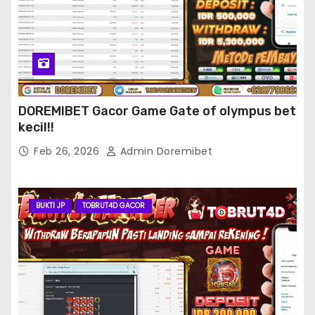
DOREMIBET Gacor Game Gate of olympus bet
kecil!!
Feb 26, 2026
Admin Doremibet
BUKTI JP
TOBRUT4D GACOR