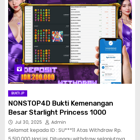
BUKTI JP
NONSTOP4D Bukti Kemenangan
Besar Starlight Princess 1000
Jul 30, 2025
Admin
Selamat kepada ID : SU***11 Atas Withdraw Rp.
5.510.000 Hari ini. Ditunggu withdraw selanjutnya