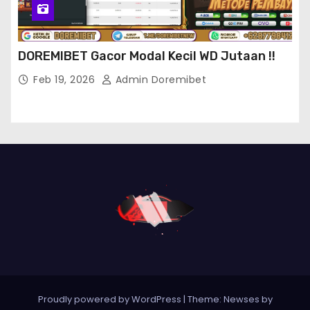
DOREMIBET Gacor Modal Kecil WD Jutaan !!
Feb 19, 2026
Admin Doremibet
Proudly powered by WordPress
|
Theme: Newses by