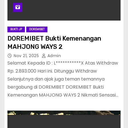
BUKTI JP
DOREMIBET
DOREMIBET Bukti Kemenangan
MAHJONG WAYS 2
Nov 21, 2025
Admin
Selamat Kepada ID : L***********X Atas Withdraw
Rp. 2.893.000 Hari ini. Ditunggu Withdraw
Selanjutnya dan ajak juga teman temannya
bergabung di DOREMIBET DOREMIBET Bukti
Kemenangan MAHJONG WAYS 2 Nikmati Sensasi…