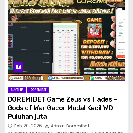
BUKTI JP
DOREMIBET
DOREMIBET Game Zeus vs Hades –
Gods of War Gacor Modal Kecil WD
Puluhan juta!!
Feb 20, 2026
Admin Doremibet