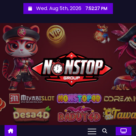
S
Wed. Aug 5th, 2026
7:52:29 PM
k
i
p
t
o
c
o
n
t
e
n
t