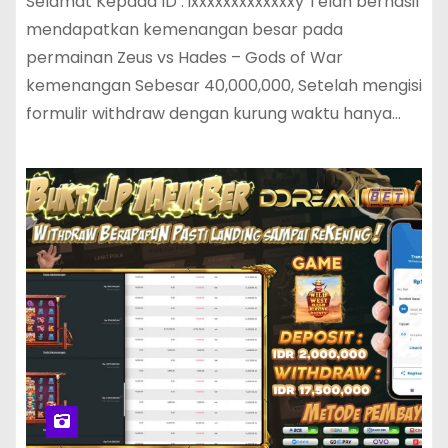
Selamat Kepada ID : ixxxxxxxxxxxxxy Telah berhasil
mendapatkan kemenangan besar pada
permainan Zeus vs Hades – Gods of War
kemenangan Sebesar 40,000,000, Setelah mengisi
formulir withdraw dengan kurung waktu hanya…