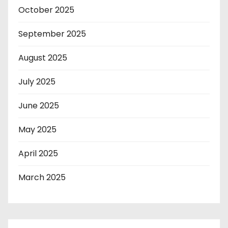
October 2025
September 2025
August 2025
July 2025
June 2025
May 2025
April 2025
March 2025