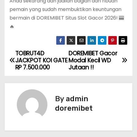
Anda sekarang dan jadilah bagian dari ribuan
pemain yang sudah membuktikan keuntungan
bermain di DOREMIBET Situs Slot Gacor 2026! 🎰
🔥
TOBRUT4D
DOREMIBET Gacor
P
JACKPOT KOI GATE
Modal Kecil WD
o
RP 7.500.000
Jutaan !!
s
t
By
admin
n
doremibet
a
v