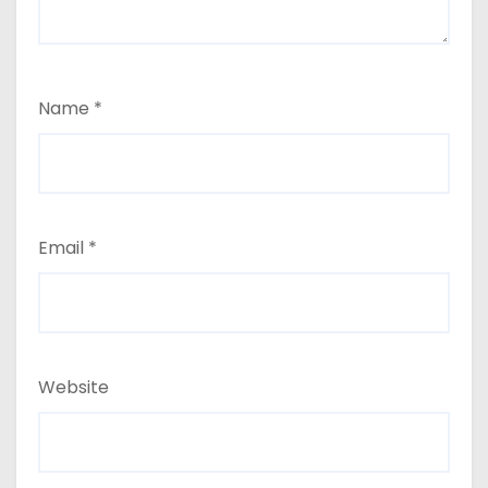
Name
*
Email
*
Website