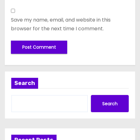
Save my name, email, and website in this
browser for the next time I comment.
Search
Search