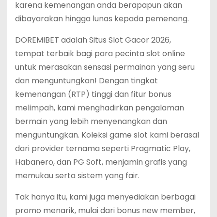
karena kemenangan anda berapapun akan
dibayarakan hingga lunas kepada pemenang.
DOREMIBET adalah Situs Slot Gacor 2026,
tempat terbaik bagi para pecinta slot online
untuk merasakan sensasi permainan yang seru
dan menguntungkan! Dengan tingkat
kemenangan (RTP) tinggi dan fitur bonus
melimpah, kami menghadirkan pengalaman
bermain yang lebih menyenangkan dan
menguntungkan. Koleksi game slot kami berasal
dari provider ternama seperti Pragmatic Play,
Habanero, dan PG Soft, menjamin grafis yang
memukau serta sistem yang fair.
Tak hanya itu, kami juga menyediakan berbagai
promo menarik, mulai dari bonus new member,