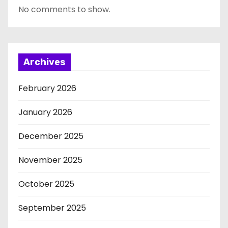
No comments to show.
Archives
February 2026
January 2026
December 2025
November 2025
October 2025
September 2025