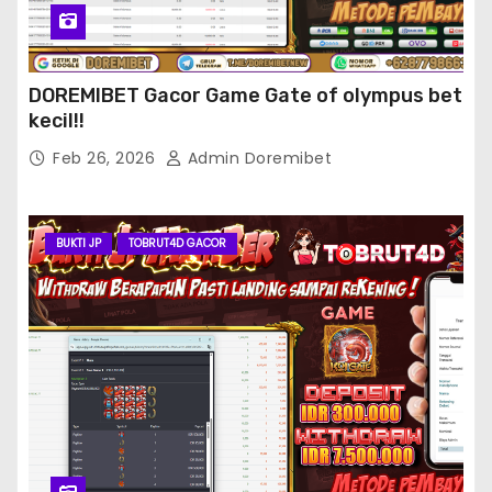
DOREMIBET Gacor Game Gate of olympus bet
kecil!!
Feb 26, 2026
Admin Doremibet
BUKTI JP
TOBRUT4D GACOR