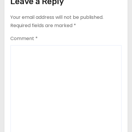
Leave a Reply
Your email address will not be published.
Required fields are marked
*
Comment
*