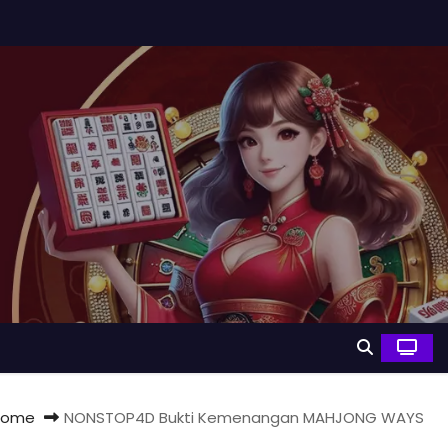
Home
NONSTOP4D Bukti Kemenangan MAHJONG WAYS