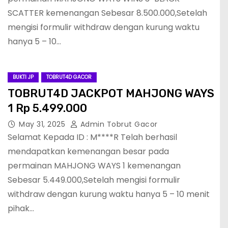
SCATTER kemenangan Sebesar 8.500.000,Setelah
mengisi formulir withdraw dengan kurung waktu
hanya 5 – 10…
BUKTI JP
TOBRUT4D GACOR
TOBRUT4D JACKPOT MAHJONG WAYS
1 Rp 5.499.000
May 31, 2025
Admin Tobrut Gacor
Selamat Kepada ID : M****R Telah berhasil
mendapatkan kemenangan besar pada
permainan MAHJONG WAYS 1 kemenangan
Sebesar 5.449.000,Setelah mengisi formulir
withdraw dengan kurung waktu hanya 5 – 10 menit
pihak…