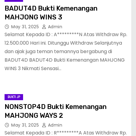
BADUT4D Bukti Kemenangan
MAHJONG WINS 3
May 31, 2025
Admin
Selamat Kepada ID : A*********N Atas Withdraw Rp.
12.500.000 Hari ini. Ditunggu Withdraw Selanjutnya
dan ajak juga teman temannya bergabung di
BADUT4D BADUT4D Bukti Kemenangan MAHJONG
WINS 3 Nikmati Sensasi…
BUKTI JP
NONSTOP4D Bukti Kemenangan
MAHJONG WAYS 2
May 31, 2025
Admin
Selamat Kepada ID : R*********A Atas Withdraw Rp.