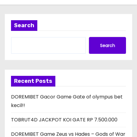
Search
Search
Recent Posts
DOREMIBET Gacor Game Gate of olympus bet
kecil!!
TOBRUT4D JACKPOT KOI GATE RP 7.500.000
DOREMIBET Game Zeus vs Hades – Gods of War