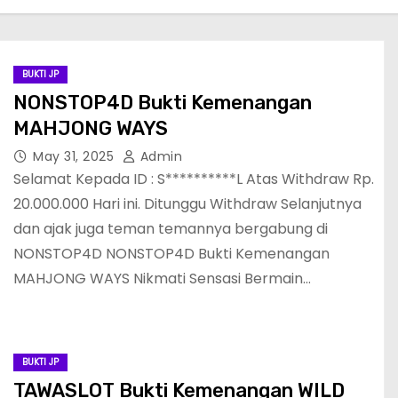
BUKTI JP
NONSTOP4D Bukti Kemenangan
MAHJONG WAYS
May 31, 2025
Admin
Selamat Kepada ID : S**********L Atas Withdraw Rp.
20.000.000 Hari ini. Ditunggu Withdraw Selanjutnya
dan ajak juga teman temannya bergabung di
NONSTOP4D NONSTOP4D Bukti Kemenangan
MAHJONG WAYS Nikmati Sensasi Bermain…
BUKTI JP
TAWASLOT Bukti Kemenangan WILD