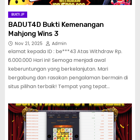
BUKTI JP
BADUT4D Bukti Kemenangan
Mahjong Wins 3
Nov 21, 2025
Admin
elamat kepada ID : be***43 Atas Withdraw Rp.
6.000.000 Hari ini! Semoga menjadi awal
keberuntungan yang berkelanjutan. Mari
bergabung dan rasakan pengalaman bermain di
situs pilihan terbaik! Tempat yang tepat…