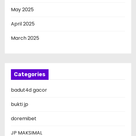
May 2025
April 2025
March 2025
Categories
badut4d gacor
bukti jp
doremibet
JP MAKSIMAL