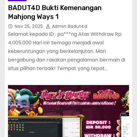
BADUT4D Bukti Kemenangan
Mahjong Ways 1
Nov 25, 2025
Admin Badut4d
Selamat kepada ID : pa***ng Atas Withdraw Rp.
4.005.000 Hari ini! Semoga menjadi awal
keberuntungan yang berkelanjutan. Mari
bergabung dan rasakan pengalaman bermain di
situs pilihan terbaik! Tempat yang tepat…