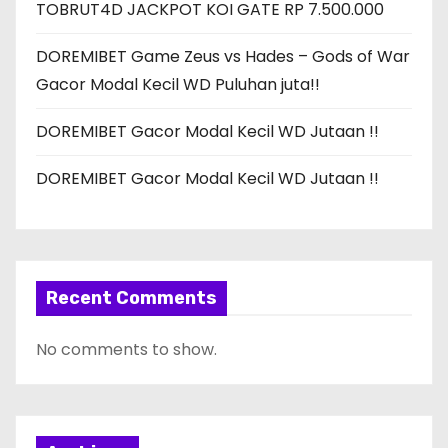
TOBRUT4D JACKPOT KOI GATE RP 7.500.000
DOREMIBET Game Zeus vs Hades – Gods of War
Gacor Modal Kecil WD Puluhan juta!!
DOREMIBET Gacor Modal Kecil WD Jutaan !!
DOREMIBET Gacor Modal Kecil WD Jutaan !!
Recent Comments
No comments to show.