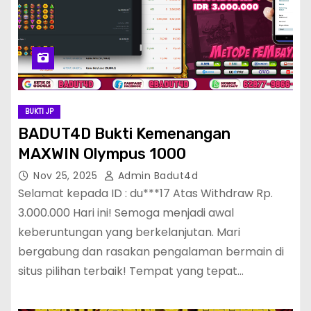
BUKTI JP
BADUT4D Bukti Kemenangan
MAXWIN Olympus 1000
Nov 25, 2025
Admin Badut4d
Selamat kepada ID : du***17 Atas Withdraw Rp.
3.000.000 Hari ini! Semoga menjadi awal
keberuntungan yang berkelanjutan. Mari
bergabung dan rasakan pengalaman bermain di
situs pilihan terbaik! Tempat yang tepat…