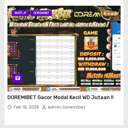
BUKTI JP
DOREMIBET
DOREMIBET Gacor Modal Kecil WD Jutaan !!
Feb 19, 2026
Admin Doremibet