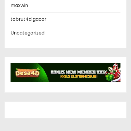
maxwin
tobrut4d gacor
Uncategorized