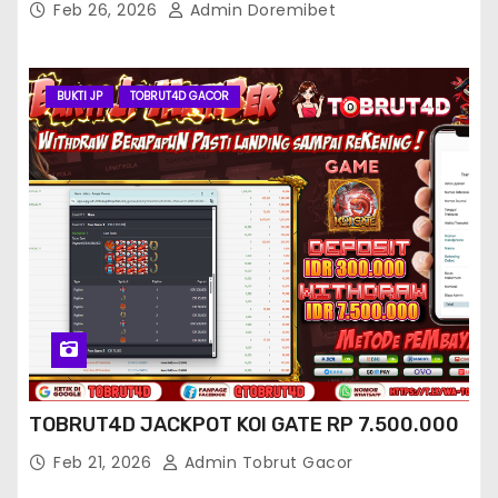
Feb 26, 2026
Admin Doremibet
BUKTI JP
TOBRUT4D GACOR
TOBRUT4D JACKPOT KOI GATE RP 7.500.000
Feb 21, 2026
Admin Tobrut Gacor