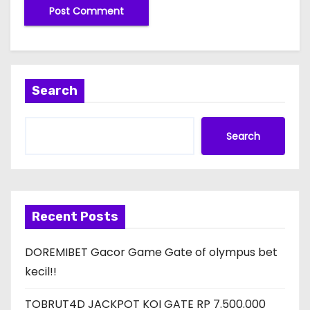
Search
Search
Recent Posts
DOREMIBET Gacor Game Gate of olympus bet
kecil!!
TOBRUT4D JACKPOT KOI GATE RP 7.500.000