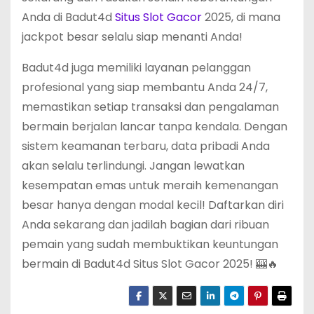
Anda di Badut4d
Situs Slot Gacor
2025, di mana
jackpot besar selalu siap menanti Anda!
Badut4d juga memiliki layanan pelanggan
profesional yang siap membantu Anda 24/7,
memastikan setiap transaksi dan pengalaman
bermain berjalan lancar tanpa kendala. Dengan
sistem keamanan terbaru, data pribadi Anda
akan selalu terlindungi. Jangan lewatkan
kesempatan emas untuk meraih kemenangan
besar hanya dengan modal kecil! Daftarkan diri
Anda sekarang dan jadilah bagian dari ribuan
pemain yang sudah membuktikan keuntungan
bermain di Badut4d Situs Slot Gacor 2025! 🎰🔥