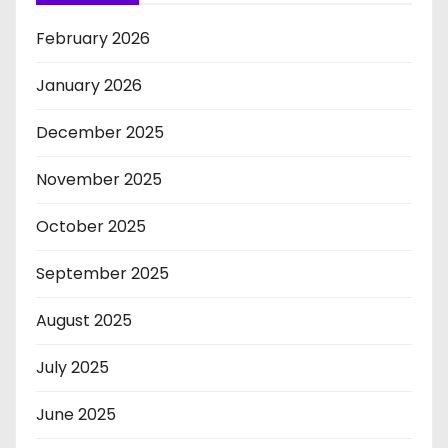
February 2026
January 2026
December 2025
November 2025
October 2025
September 2025
August 2025
July 2025
June 2025