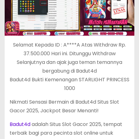
Selamat Kepada ID : A****A Atas Withdraw Rp.
37.500.000 Hari ini. Ditunggu Withdraw
Selanjutnya dan ajak juga teman temannya
bergabung di Badut4d
Badut4d Bukti Kemenangan STARLIGHT PRINCESS
1000
Nikmati Sensasi Bermain di Badut4d Situs Slot
Gacor 2025, Jackpot Besar Menanti!
Badut4d
adalah Situs Slot Gacor 2025, tempat
terbaik bagi para pecinta slot online untuk