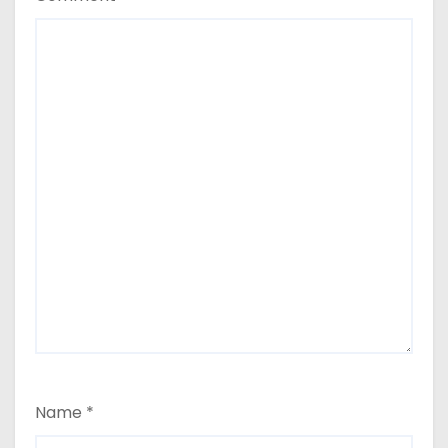
Name
*