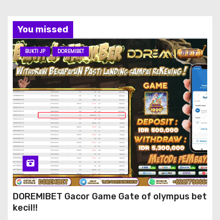
You missed
BUKTI JP
DOREMIBET
DOREMIBET Gacor Game Gate of olympus bet
kecil!!