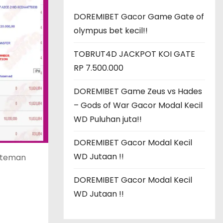
DOREMIBET Gacor Game Gate of
olympus bet kecil!!
TOBRUT4D JACKPOT KOI GATE
RP 7.500.000
DOREMIBET Game Zeus vs Hades
– Gods of War Gacor Modal Kecil
WD Puluhan juta!!
DOREMIBET Gacor Modal Kecil
WD Jutaan !!
a teman
DOREMIBET Gacor Modal Kecil
WD Jutaan !!