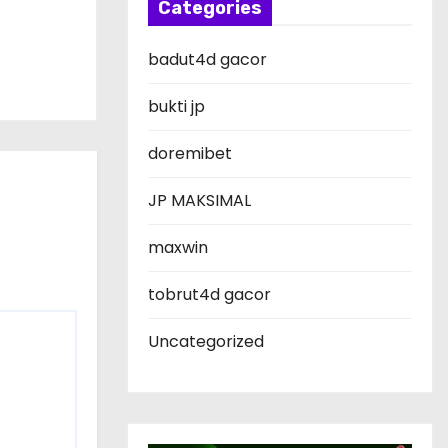
Categories
badut4d gacor
bukti jp
doremibet
JP MAKSIMAL
maxwin
tobrut4d gacor
Uncategorized