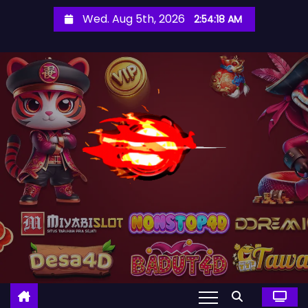
S
Wed. Aug 5th, 2026
2:54:18 AM
k
i
p
t
o
c
o
n
t
e
n
t