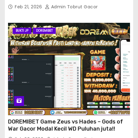
Feb 21, 2026
Admin Tobrut Gacor
BUKTI JP
DOREMIBET
DOREMIBET Game Zeus vs Hades – Gods of
War Gacor Modal Kecil WD Puluhan juta!!