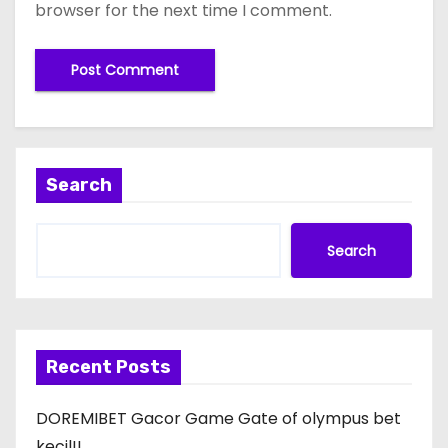
browser for the next time I comment.
Search
Search
Recent Posts
DOREMIBET Gacor Game Gate of olympus bet
kecil!!