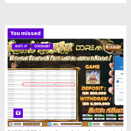
You missed
BUKTI JP
DOREMIBET