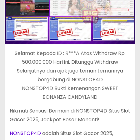
Selamat Kepada ID : R***A Atas Withdraw Rp.
500.000.000 Hari ini. Ditunggu Withdraw
Selanjutnya dan ajak juga teman temannya
bergabung di NONSTOP4D
NONSTOP4D Bukti Kemenangan SWEET
BONANZA CANDYLAND
Nikmati Sensasi Bermain di NONSTOP4D Situs Slot
Gacor 2025, Jackpot Besar Menanti!
NONSTOP4D
adalah Situs Slot Gacor 2025,