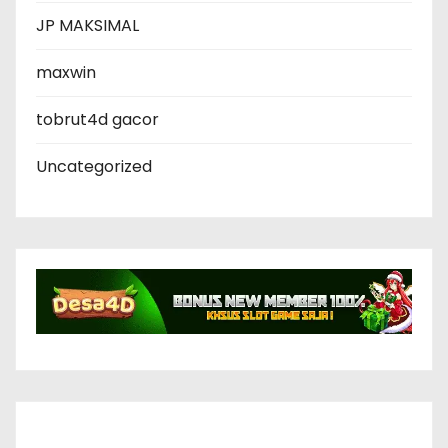
JP MAKSIMAL
maxwin
tobrut4d gacor
Uncategorized