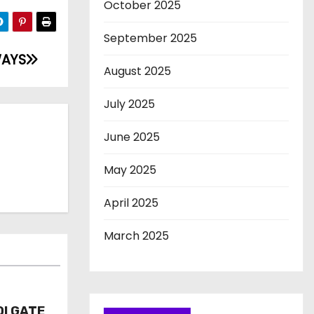
October 2025
September 2025
WAYS
August 2025
July 2025
June 2025
May 2025
April 2025
March 2025
I GATE