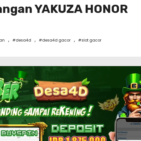
angan YAKUZA HONOR
,
,
,
gan
#desa4d
#desa4d gacor
#slot gacor