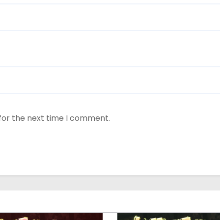
for the next time I comment.