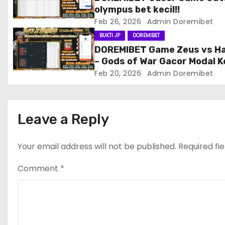
a
olympus bet kecil!!
Feb 26, 2026
Admin Doremibet
t
BUKTI JP
DOREMIBET
i
DOREMIBET Game Zeus vs H
– Gods of War Gacor Modal K
o
WD Puluhan juta!!
Feb 20, 2026
Admin Doremibet
n
Leave a Reply
Your email address will not be published.
Required fi
Comment
*