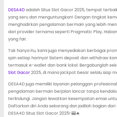
DESA4D
adalah Situs Slot Gacor 2025, tempat terbai
yang seru dan menguntungkan! Dengan tingkat kemen
menghadirkan pengalaman bermain yang lebih meny
dari provider ternama seperti Pragmatic Play, Haba
yang fair.
Tak hanya itu, kami juga menyediakan berbagai pro
spin setiap harinya! Sistem deposit dan withdraw 
termasuk e-wallet dan bank lokal. Bergabunglah se
Slot Gacor
2025, di mana jackpot besar selalu siap 
DESA4D juga memiliki layanan pelanggan profesiona
pengalaman bermain berjalan lancar tanpa kendala.
terlindungi. Jangan lewatkan kesempatan emas unt
Daftarkan diri Anda sekarang dan jadilah bagian da
DESA4D Situs Slot Gacor 2025! 🎰🔥