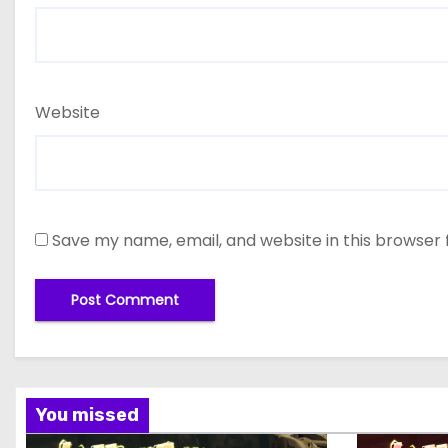
Website
Save my name, email, and website in this browser 
You missed