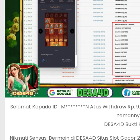
Selamat Kepada ID : M********N Atas Withdraw Rp. 9.
temanny
DESA4D Bukti
Nikmati Sensasi Bermain di DESA4D Situs Slot Gacor 