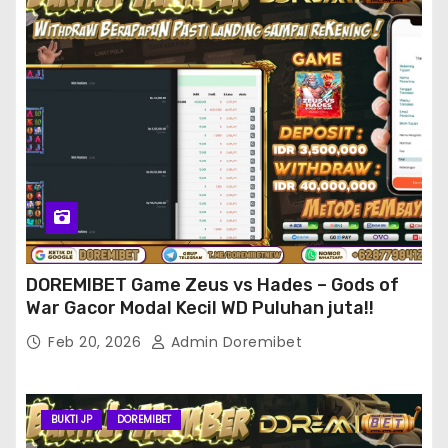
DOREMIBET Game Zeus vs Hades – Gods of
War Gacor Modal Kecil WD Puluhan juta!!
Feb 20, 2026
Admin Doremibet
BUKTI JP
DOREMIBET