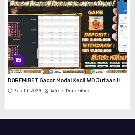
DOREMIBET Gacor Modal Kecil WD Jutaan !!
Feb 19, 2026
Admin Doremibet