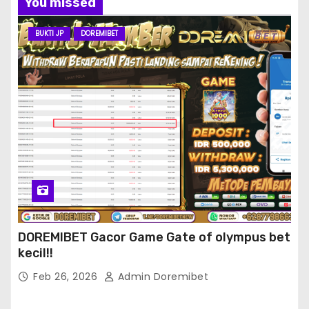
You missed
BUKTI JP
DOREMIBET
DOREMIBET Gacor Game Gate of olympus bet
kecil!!
Feb 26, 2026
Admin Doremibet