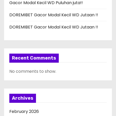
Gacor Modal Kecil WD Puluhan juta!!
DOREMIBET Gacor Modal Kecil WD Jutaan !!
DOREMIBET Gacor Modal Kecil WD Jutaan !!
Recent Comments
No comments to show.
Archives
February 2026