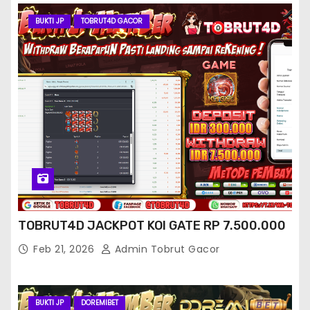
BUKTI JP
TOBRUT4D GACOR
TOBRUT4D JACKPOT KOI GATE RP 7.500.000
Feb 21, 2026
Admin Tobrut Gacor
BUKTI JP
DOREMIBET