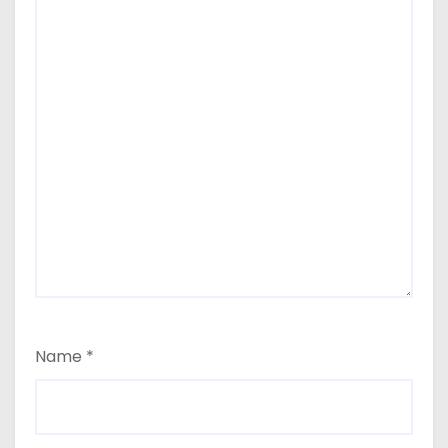
Name
*