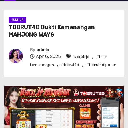
BUKTI JP
TOBRUT4D Bukti Kemenangan
MAHJONG WAYS
By
admin
Apr 6, 2025
,
#bukti jp
#bukti
,
,
kemenangan
#tobrut4d
#tobrut4d gacor