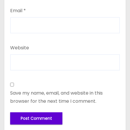
Email
*
Website
Save my name, email, and website in this
browser for the next time I comment.