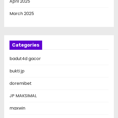
April 2025
March 2025
Categories
badut4d gacor
bukti jp
doremibet
JP MAKSIMAL
maxwin