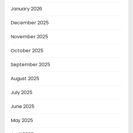
January 2026
December 2025
November 2025
October 2025
September 2025
August 2025
July 2025
June 2025
May 2025