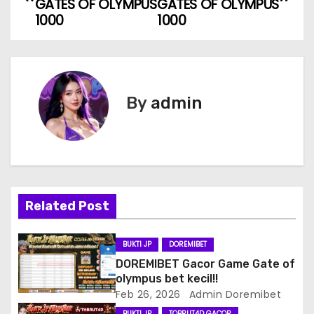
o
GATES OF OLYMPUS
GATES OF OLYMPUS
1000
1000
s
t
n
By
admin
a
v
i
Related Post
g
a
BUKTI JP
DOREMIBET
DOREMIBET Gacor Game Gate of
t
olympus bet kecil!!
Feb 26, 2026
Admin Doremibet
i
BUKTI JP
TOBRUT4D GACOR