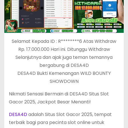
Selamat Kepada ID : R********6 Atas Withdraw
Rp. 17.000.000 Hari ini. Ditunggu Withdraw
Selanjutnya dan ajak juga teman temannya
bergabung di DESA4D
DESA4D Bukti Kemenangan WILD BOUNTY
SHOWDOWN
Nikmati Sensasi Bermain di DESA4D Situs Slot
Gacor 2025, Jackpot Besar Menanti!
DESA4D
adalah Situs Slot Gacor 2025, tempat
terbaik bagi para pecinta slot online untuk