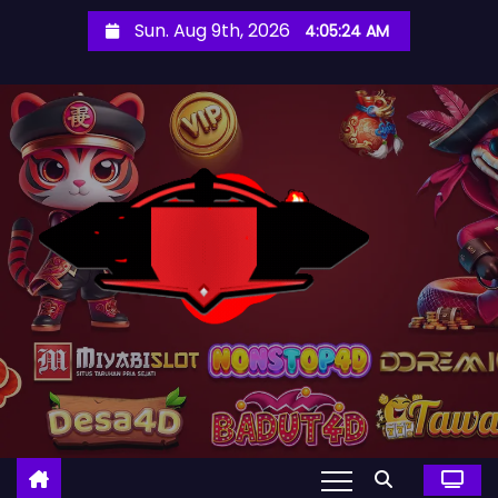
S
Sun. Aug 9th, 2026
4:05:25 AM
k
i
p
t
o
c
o
n
t
e
n
t