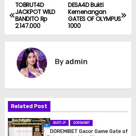
TOBRUT4D
DESA4D Bukti
P
JACKPOT WILD
Kemenangan
o
BANDITO Rp
GATES OF OLYMPUS
2.147.000
1000
s
t
n
By
admin
a
v
i
Related Post
g
a
BUKTI JP
DOREMIBET
DOREMIBET Gacor Game Gate of
t