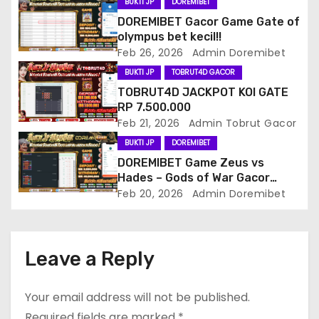
BUKTI JP
DOREMIBET
i
DOREMIBET Gacor Game Gate of
olympus bet kecil!!
o
Feb 26, 2026
Admin Doremibet
BUKTI JP
TOBRUT4D GACOR
n
TOBRUT4D JACKPOT KOI GATE
RP 7.500.000
Feb 21, 2026
Admin Tobrut Gacor
BUKTI JP
DOREMIBET
DOREMIBET Game Zeus vs
Hades – Gods of War Gacor
Modal Kecil WD Puluhan juta!!
Feb 20, 2026
Admin Doremibet
Leave a Reply
Your email address will not be published.
Required fields are marked
*