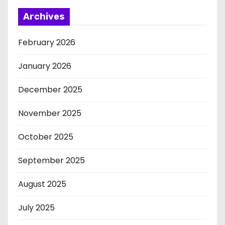
Archives
February 2026
January 2026
December 2025
November 2025
October 2025
September 2025
August 2025
July 2025