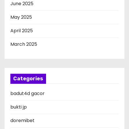
June 2025
May 2025
April 2025
March 2025
Categories
badut4d gacor
bukti jp
doremibet