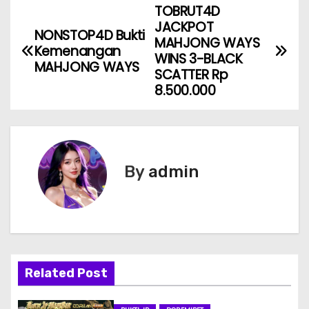
TOBRUT4D
P
JACKPOT
NONSTOP4D Bukti
o
MAHJONG WAYS
Kemenangan
WINS 3-BLACK
MAHJONG WAYS
s
SCATTER Rp
8.500.000
t
n
a
By
admin
v
i
g
a
Related Post
t