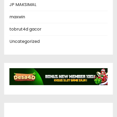
JP MAKSIMAL
maxwin
tobrut4d gacor
Uncategorized