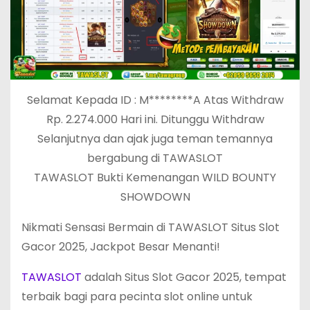
Selamat Kepada ID : M********A Atas Withdraw
Rp. 2.274.000 Hari ini. Ditunggu Withdraw
Selanjutnya dan ajak juga teman temannya
bergabung di TAWASLOT
TAWASLOT Bukti Kemenangan WILD BOUNTY
SHOWDOWN
Nikmati Sensasi Bermain di TAWASLOT Situs Slot
Gacor 2025, Jackpot Besar Menanti!
TAWASLOT
adalah Situs Slot Gacor 2025, tempat
terbaik bagi para pecinta slot online untuk