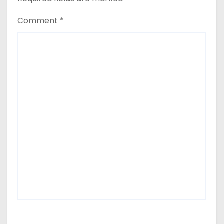
Comment
*