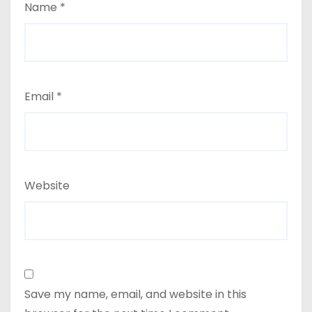
Name
*
Email
*
Website
Save my name, email, and website in this