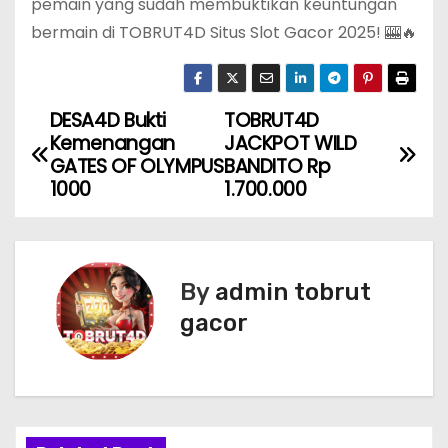
pemain yang sudah membuktikan keuntungan
bermain di TOBRUT4D Situs Slot Gacor 2025! 🎰🔥
DESA4D Bukti
TOBRUT4D
P
Kemenangan
JACKPOT WILD
o
GATES OF OLYMPUS
BANDITO Rp
1000
1.700.000
s
t
By
admin tobrut
n
gacor
a
v
i