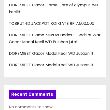
DOREMIBET Gacor Game Gate of olympus bet
kecil!!
TOBRUT4D JACKPOT KOI GATE RP 7.500.000
DOREMIBET Game Zeus vs Hades – Gods of War
Gacor Modal Kecil WD Puluhan juta!!
DOREMIBET Gacor Modal Kecil WD Jutaan !!
DOREMIBET Gacor Modal Kecil WD Jutaan !!
Recent Comments
No comments to show.