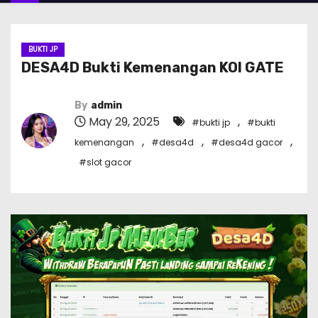
BUKTI JP
DESA4D Bukti Kemenangan KOI GATE
By
admin
May 29, 2025
,
#bukti jp
#bukti
,
,
,
kemenangan
#desa4d
#desa4d gacor
#slot gacor