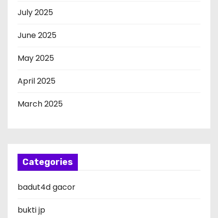
July 2025
June 2025
May 2025
April 2025
March 2025
Categories
badut4d gacor
bukti jp