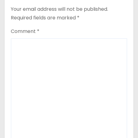
Your email address will not be published.
Required fields are marked
*
Comment
*