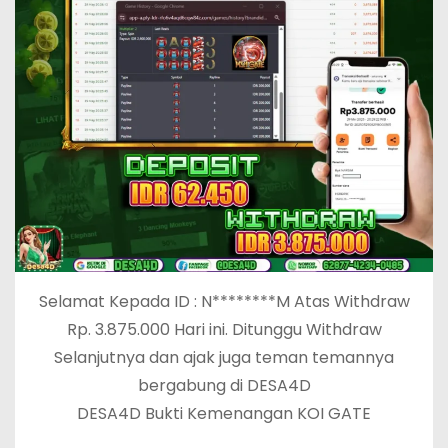
Selamat Kepada ID : N********M Atas Withdraw
Rp. 3.875.000 Hari ini. Ditunggu Withdraw
Selanjutnya dan ajak juga teman temannya
bergabung di DESA4D
DESA4D Bukti Kemenangan KOI GATE