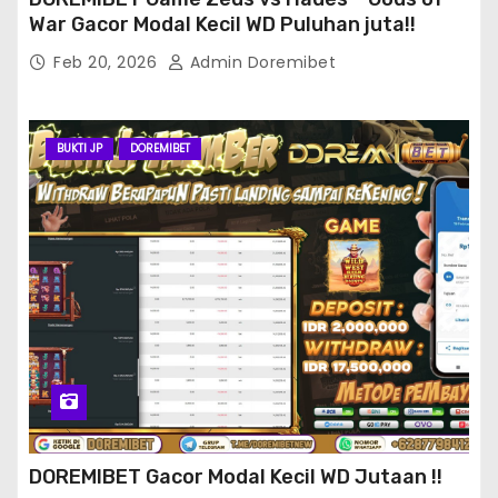
War Gacor Modal Kecil WD Puluhan juta!!
Feb 20, 2026
Admin Doremibet
BUKTI JP
DOREMIBET
DOREMIBET Gacor Modal Kecil WD Jutaan !!