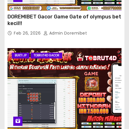
DOREMIBET Gacor Game Gate of olympus bet
kecil!!
Feb 26, 2026
Admin Doremibet
BUKTI JP
TOBRUT4D GACOR