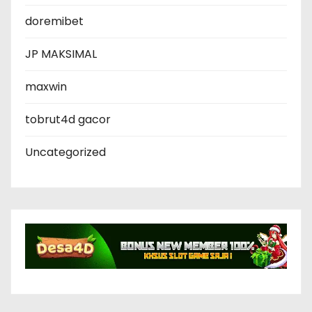
doremibet
JP MAKSIMAL
maxwin
tobrut4d gacor
Uncategorized