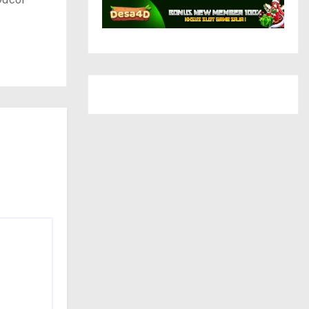
Gacor