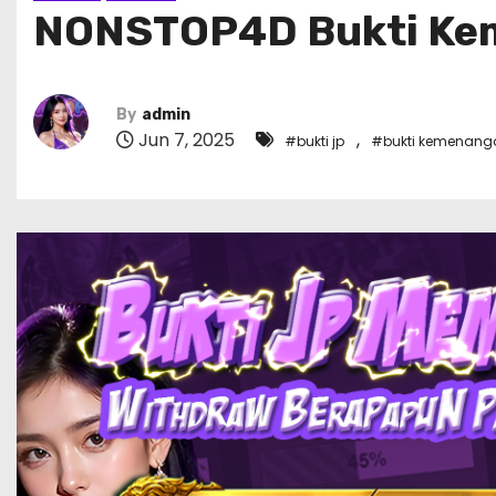
NONSTOP4D Bukti Ke
By
admin
Jun 7, 2025
,
#bukti jp
#bukti kemenang