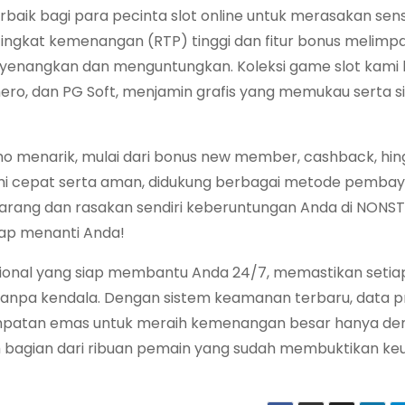
baik bagi para pecinta slot online untuk merasakan sens
ngkat kemenangan (RTP) tinggi dan fitur bonus melimpa
enangkan dan menguntungkan. Koleksi game slot kami 
nero, dan PG Soft, menjamin grafis yang memukau serta s
mo menarik, mulai dari bonus new member, cashback, hin
kami cepat serta aman, didukung berbagai metode pemba
ekarang dan rasakan sendiri keberuntungan Anda di NON
siap menanti Anda!
ional yang siap membantu Anda 24/7, memastikan setia
tanpa kendala. Dengan sistem keamanan terbaru, data p
sempatan emas untuk meraih kemenangan besar hanya d
lah bagian dari ribuan pemain yang sudah membuktikan k