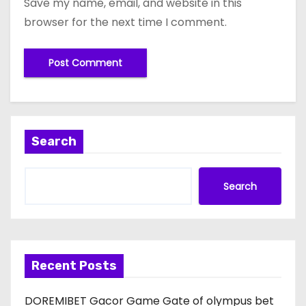
Save my name, email, and website in this
browser for the next time I comment.
Search
Search
Recent Posts
DOREMIBET Gacor Game Gate of olympus bet