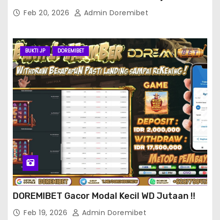
Feb 20, 2026
Admin Doremibet
BUKTI JP
DOREMIBET
DOREMIBET Gacor Modal Kecil WD Jutaan !!
Feb 19, 2026
Admin Doremibet