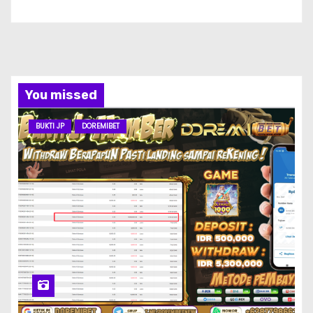
You missed
BUKTI JP
DOREMIBET