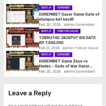
a
BUKTI JP
DOREMIBET
DOREMIBET Gacor Game Gate of
t
olympus bet kecil!!
Feb 26, 2026
Admin Doremibet
i
BUKTI JP
TOBRUT4D GACOR
o
TOBRUT4D JACKPOT KOI GATE
RP 7.500.000
n
Feb 21, 2026
Admin Tobrut Gacor
BUKTI JP
DOREMIBET
DOREMIBET Game Zeus vs
Hades – Gods of War Gacor
Modal Kecil WD Puluhan juta!!
Feb 20, 2026
Admin Doremibet
Leave a Reply
Your email address will not be published.