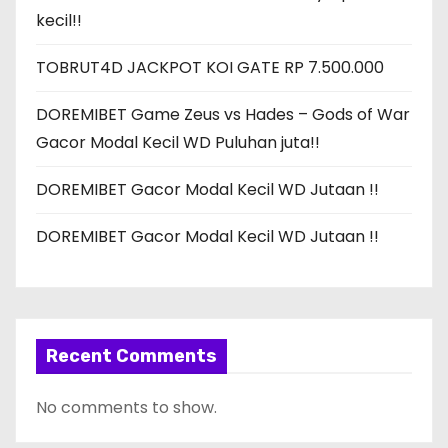
kecil!!
TOBRUT4D JACKPOT KOI GATE RP 7.500.000
DOREMIBET Game Zeus vs Hades – Gods of War
Gacor Modal Kecil WD Puluhan juta!!
DOREMIBET Gacor Modal Kecil WD Jutaan !!
DOREMIBET Gacor Modal Kecil WD Jutaan !!
Recent Comments
No comments to show.