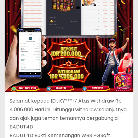
Selamat kepada ID : KY***17 Atas Withdraw Rp.
4.006.000 Hari ini. Ditunggu withdraw selanjutnya
dan ajak juga teman temannya bergabung di
BADUT4D
BADUT4D Bukti Kemenangan WBS PGSoft