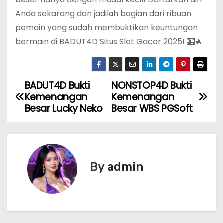
Anda sekarang dan jadilah bagian dari ribuan
pemain yang sudah membuktikan keuntungan
bermain di BADUT4D Situs Slot Gacor 2025! 🎰🔥
BADUT4D Bukti
NONSTOP4D Bukti
P
Kemenangan
Kemenangan
o
Besar Lucky Neko
Besar WBS PGSoft
s
t
By
admin
n
a
v