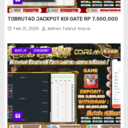
TOBRUT4D JACKPOT KOI GATE RP 7.500.000
Feb 21, 2026
Admin Tobrut Gacor
BUKTI JP
DOREMIBET