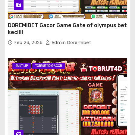
DOREMIBET Gacor Game Gate of olympus bet
kecil!!
Feb 26, 2026
Admin Doremibet
BUKTI JP
TOBRUT4D GACOR