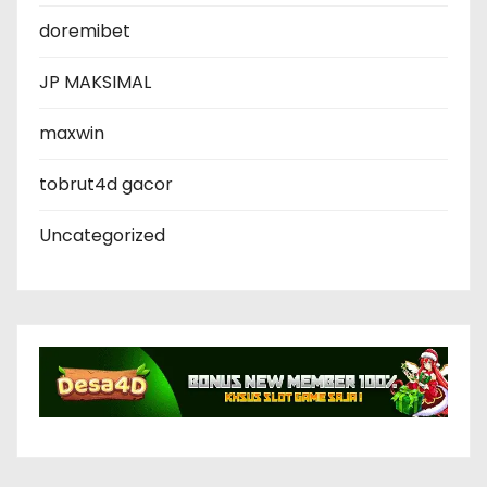
doremibet
JP MAKSIMAL
maxwin
tobrut4d gacor
Uncategorized