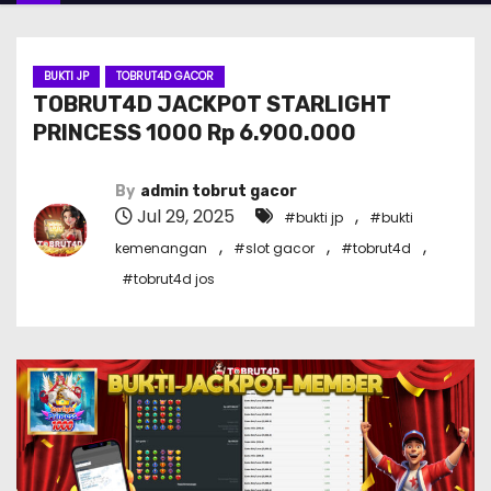
BUKTI JP
TOBRUT4D GACOR
TOBRUT4D JACKPOT STARLIGHT
PRINCESS 1000 Rp 6.900.000
By
admin tobrut gacor
Jul 29, 2025
,
#bukti jp
#bukti
,
,
,
kemenangan
#slot gacor
#tobrut4d
#tobrut4d jos