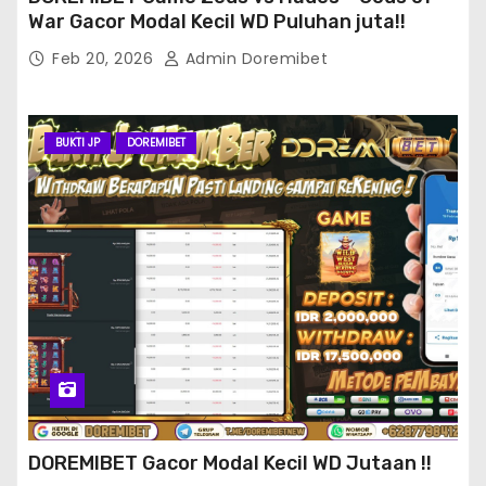
War Gacor Modal Kecil WD Puluhan juta!!
Feb 20, 2026
Admin Doremibet
BUKTI JP
DOREMIBET
DOREMIBET Gacor Modal Kecil WD Jutaan !!