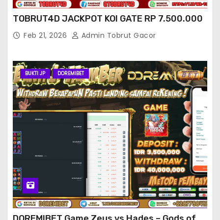
TOBRUT4D JACKPOT KOI GATE RP 7.500.000
Feb 21, 2026
Admin Tobrut Gacor
BUKTI JP
DOREMIBET
DOREMIBET Game Zeus vs Hades – Gods of