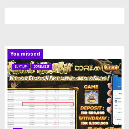
You missed
BUKTI JP
DOREMIBET