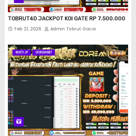
TOBRUT4D JACKPOT KOI GATE RP 7.500.000
Feb 21, 2026
Admin Tobrut Gacor
BUKTI JP
DOREMIBET