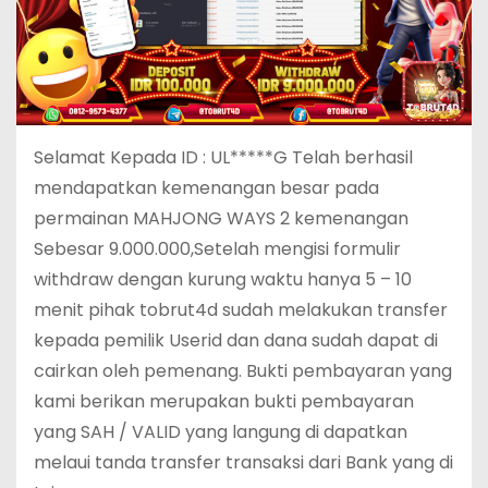
Selamat Kepada ID : UL*****G Telah berhasil
mendapatkan kemenangan besar pada
permainan MAHJONG WAYS 2 kemenangan
Sebesar 9.000.000,Setelah mengisi formulir
withdraw dengan kurung waktu hanya 5 – 10
menit pihak tobrut4d sudah melakukan transfer
kepada pemilik Userid dan dana sudah dapat di
cairkan oleh pemenang. Bukti pembayaran yang
kami berikan merupakan bukti pembayaran
yang SAH / VALID yang langung di dapatkan
melaui tanda transfer transaksi dari Bank yang di