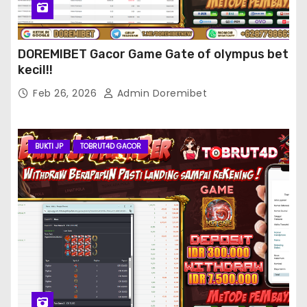
DOREMIBET Gacor Game Gate of olympus bet
kecil!!
Feb 26, 2026
Admin Doremibet
BUKTI JP
TOBRUT4D GACOR