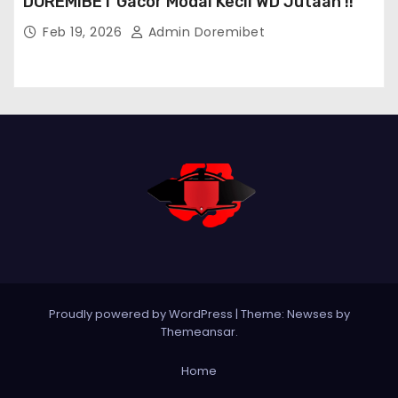
DOREMIBET Gacor Modal Kecil WD Jutaan !!
Feb 19, 2026
Admin Doremibet
Proudly powered by WordPress
|
Theme: Newses by
Themeansar
.
Home