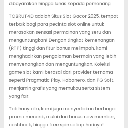
dibayarakan hingga lunas kepada pemenang.
TOBRUT4D adalah Situs Slot Gacor 2025, tempat
terbaik bagi para pecinta slot online untuk
merasakan sensasi permainan yang seru dan
menguntungkan! Dengan tingkat kemenangan
(RTP) tinggi dan fitur bonus melimpah, kami
menghadirkan pengalaman bermain yang lebih
menyenangkan dan menguntungkan. Koleksi
game slot kami berasal dari provider ternama
seperti Pragmatic Play, Habanero, dan PG Soft,
menjamin grafis yang memukau serta sistem
yang fair.
Tak hanya itu, kami juga menyediakan berbagai
promo menarik, mulai dari bonus new member,
cashback, hingga free spin setiap harinya!