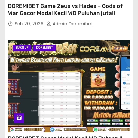
DOREMIBET Game Zeus vs Hades – Gods of
War Gacor Modal Kecil WD Puluhan juta!!
Feb 20, 2026
Admin Doremibet
BUKTI JP
DOREMIBET