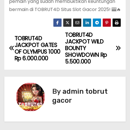
pemain yang sudah membuktikan keuntungan
bermain di TOBRUT4D Situs Slot Gacor 2025! 🎰🔥
TOBRUT4D
P
TOBRUT4D
JACKPOT WILD
JACKPOT GATES
o
BOUNTY
OF OLYMPUS 1000
SHOWDOWN Rp
Rp 6.000.000
s
5.500.000
t
n
By
admin tobrut
a
gacor
v
i