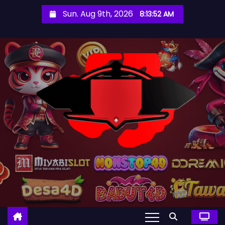
S
Sun. Aug 9th, 2026
8:13:53 AM
k
i
p
t
o
c
o
n
t
e
n
t