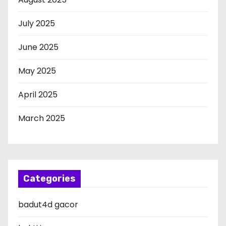
July 2025
June 2025
May 2025
April 2025
March 2025
Categories
badut4d gacor