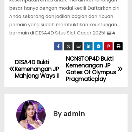
besar hanya dengan modal kecil! Daftarkan diri
Anda sekarang dan jadilah bagian dari ribuan
pemain yang sudah membuktikan keuntungan
bermain di DESA4D Situs Slot Gacor 2025! 🎰🔥
NONSTOP4D Bukti
P
DESA4D Bukti
Kemenangan JP
Kemenangan JP
o
Gates Of Olympus
Mahjong Ways II
Pragmaticplay
s
t
n
By
admin
a