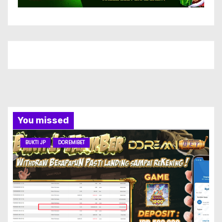
You missed
BUKTI JP
DOREMIBET