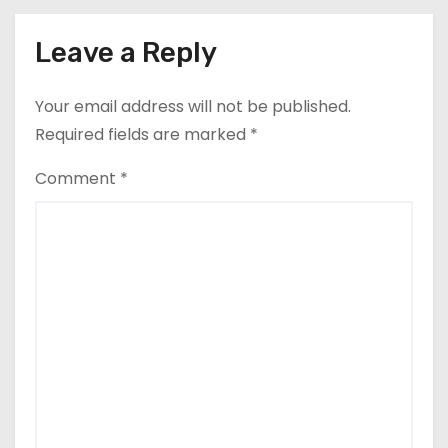
Leave a Reply
Your email address will not be published.
Required fields are marked
*
Comment
*