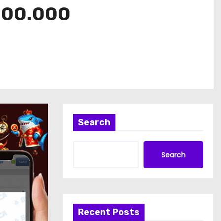
000.000
Search
Search
Recent Posts