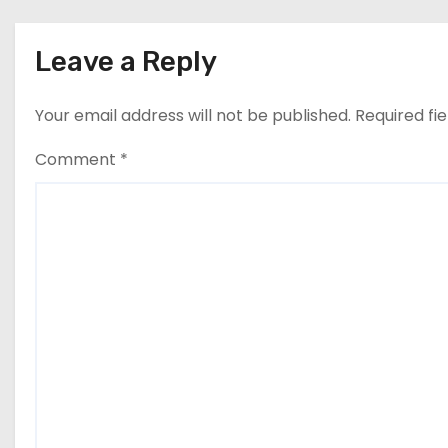
n
Leave a Reply
Your email address will not be published.
Required fi
Comment
*