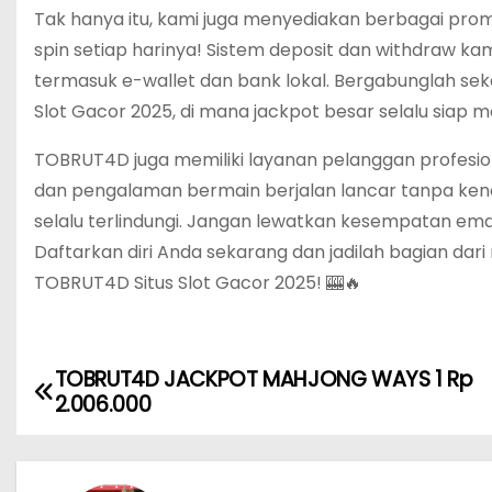
Tak hanya itu, kami juga menyediakan berbagai pro
spin setiap harinya! Sistem deposit dan withdraw 
termasuk e-wallet dan bank lokal. Bergabunglah se
Slot Gacor 2025, di mana jackpot besar selalu siap 
TOBRUT4D juga memiliki layanan pelanggan profesio
dan pengalaman bermain berjalan lancar tanpa kend
selalu terlindungi. Jangan lewatkan kesempatan e
Daftarkan diri Anda sekarang dan jadilah bagian da
TOBRUT4D Situs Slot Gacor 2025! 🎰🔥
TOBRUT4D JACKPOT MAHJONG WAYS 1 Rp
P
2.006.000
o
s