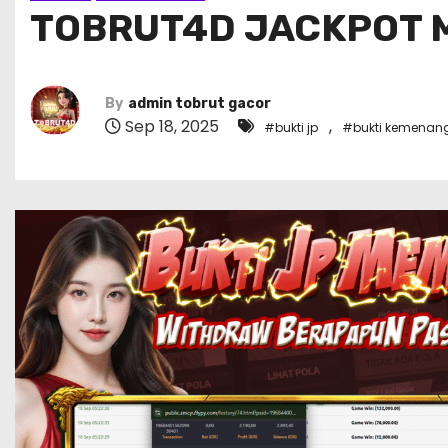
TOBRUT4D JACKPOT M
By
admin tobrut gacor
Sep 18, 2025
,
#bukti jp
#bukti kemenan