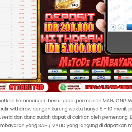
dapatkan kemenangan besar pada permainan MAHJONG W
ulir withdraw dengan kurung waktu hanya 5 – 10 menit p
serid dan dana sudah dapat di cairkan oleh pemenang. B
bayaran yang SAH / VALID yang langung di dapatkan m