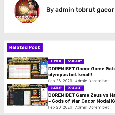
t
By
admin tobrut gacor
n
a
v
Related Post
i
g
BUKTI JP
DOREMIBET
DOREMIBET Gacor Game Gat
a
olympus bet kecil!!
Feb 26, 2026
Admin Doremibet
t
BUKTI JP
DOREMIBET
i
DOREMIBET Game Zeus vs H
– Gods of War Gacor Modal K
o
WD Puluhan juta!!
Feb 20, 2026
Admin Doremibet