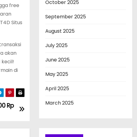
October 2025
gga free
yaran
September 2025
T4D Situs
August 2025
transaksi
July 2025
da akan
June 2025
kecil!
main di
May 2025
April 2025
March 2025
00 Rp