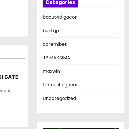
Categories
badut4d gacor
bukti jp
doremibet
JP MAKSIMAL
maxwin
I GATE
tobrut4d gacor
Gacor
Uncategorized