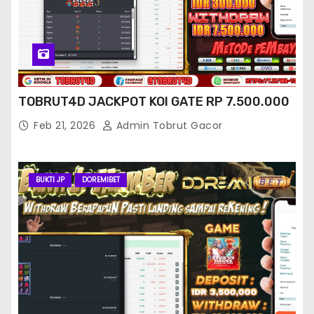
TOBRUT4D JACKPOT KOI GATE RP 7.500.000
Feb 21, 2026
Admin Tobrut Gacor
BUKTI JP
DOREMIBET