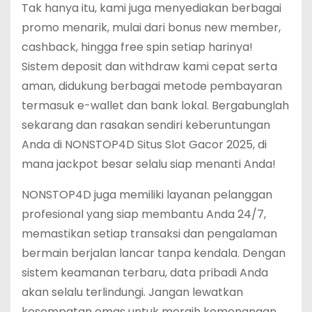
Tak hanya itu, kami juga menyediakan berbagai
promo menarik, mulai dari bonus new member,
cashback, hingga free spin setiap harinya!
Sistem deposit dan withdraw kami cepat serta
aman, didukung berbagai metode pembayaran
termasuk e-wallet dan bank lokal. Bergabunglah
sekarang dan rasakan sendiri keberuntungan
Anda di NONSTOP4D Situs Slot Gacor 2025, di
mana jackpot besar selalu siap menanti Anda!
NONSTOP4D juga memiliki layanan pelanggan
profesional yang siap membantu Anda 24/7,
memastikan setiap transaksi dan pengalaman
bermain berjalan lancar tanpa kendala. Dengan
sistem keamanan terbaru, data pribadi Anda
akan selalu terlindungi. Jangan lewatkan
kesempatan emas untuk meraih kemenangan