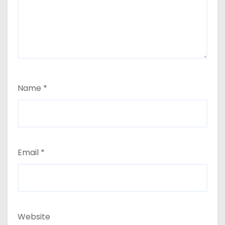
Name
*
Email
*
Website