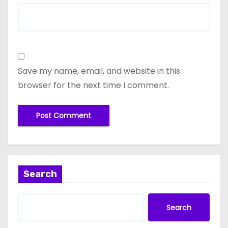
Save my name, email, and website in this
browser for the next time I comment.
Search
Search