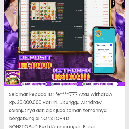
Selamat kepada ID : fe****777 Atas Withdraw
Rp. 30.000.000 Hari ini. Ditunggu withdraw
selanjutnya dan ajak juga teman temannya
bergabung di NONSTOP4D
NONSTOP4D Bukti Kemenangan Besar