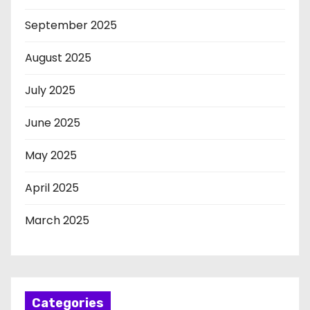
September 2025
August 2025
July 2025
June 2025
May 2025
April 2025
March 2025
Categories