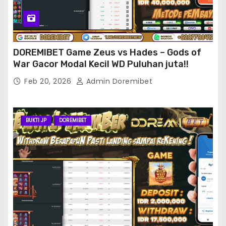
DOREMIBET Game Zeus vs Hades – Gods of
War Gacor Modal Kecil WD Puluhan juta!!
Feb 20, 2026
Admin Doremibet
BUKTI JP
DOREMIBET