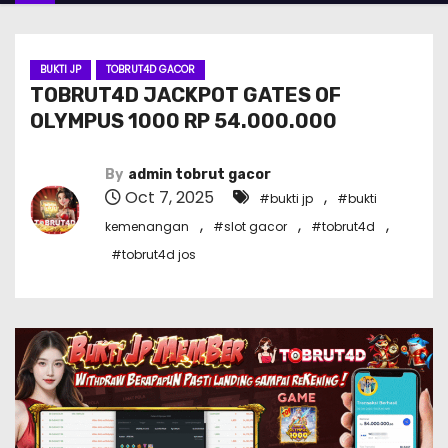
BUKTI JP
TOBRUT4D GACOR
TOBRUT4D JACKPOT GATES OF
OLYMPUS 1000 RP 54.000.000
By
admin tobrut gacor
Oct 7, 2025
,
#bukti jp
#bukti
,
,
,
kemenangan
#slot gacor
#tobrut4d
#tobrut4d jos