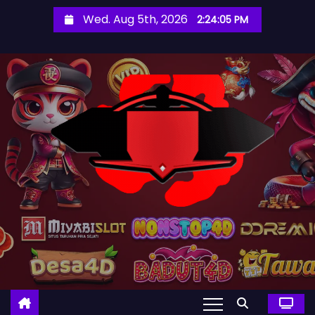
S
Wed. Aug 5th, 2026
2:24:06 PM
k
i
p
t
o
c
o
n
t
e
n
t