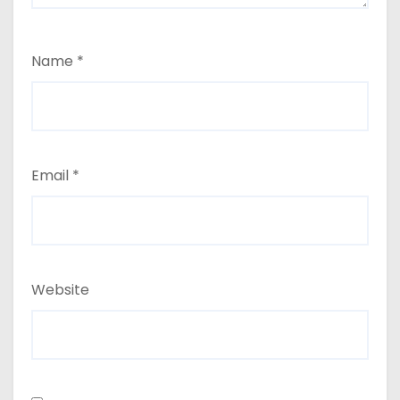
Name
*
Email
*
Website