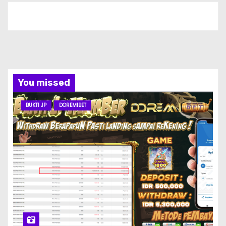
You missed
BUKTI JP
DOREMIBET