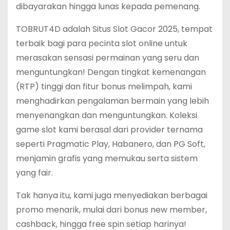
dibayarakan hingga lunas kepada pemenang.
TOBRUT4D adalah Situs Slot Gacor 2025, tempat
terbaik bagi para pecinta slot online untuk
merasakan sensasi permainan yang seru dan
menguntungkan! Dengan tingkat kemenangan
(RTP) tinggi dan fitur bonus melimpah, kami
menghadirkan pengalaman bermain yang lebih
menyenangkan dan menguntungkan. Koleksi
game slot kami berasal dari provider ternama
seperti Pragmatic Play, Habanero, dan PG Soft,
menjamin grafis yang memukau serta sistem
yang fair.
Tak hanya itu, kami juga menyediakan berbagai
promo menarik, mulai dari bonus new member,
cashback, hingga free spin setiap harinya!