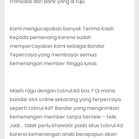
transaksi dari Bank yang di tuju.
Kami mengucapakan banyak Terima Kasih
Kepada pemenang karena sudah
mempercayakan kami sebagai Bandar
Tepercaya yang membayar semua
kemenangan member hingga lunas.
Masih ragu dengan tobrut4d bos ? Di mana
bandar slot online sekarang yang terpercaya
seperti tobrut4d? Bandar yang mengirimkan
kemenangan member tanpa bertele – tele.
Jadi…. tidak perlu khawatir pada situs tobrut4d
karena kemenangan anda berapapun akan