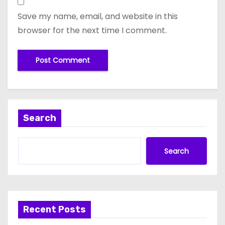
Save my name, email, and website in this
browser for the next time I comment.
Search
Search
Recent Posts