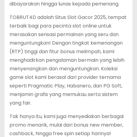
dibayarakan hingga lunas kepada pemenang.
TOBRUT4D adalah Situs Slot Gacor 2025, tempat
terbaik bagi para pecinta slot online untuk
merasakan sensasi permainan yang seru dan
menguntungkan! Dengan tingkat kemenangan
(RTP) tinggi dan fitur bonus melimpah, kami
menghadirkan pengalaman bermain yang lebih
menyenangkan dan menguntungkan. Koleksi
game slot kami berasal dari provider ternama
seperti Pragmatic Play, Habanero, dan PG Soft,
menjamin grafis yang memukau serta sistem
yang fair.
Tak hanya itu, kami juga menyediakan berbagai
promo menarik, mulai dari bonus new member,
cashback, hingga free spin setiap harinya!