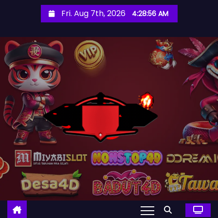
S
Fri. Aug 7th, 2026
4:28:57 AM
k
i
p
t
o
c
o
n
t
e
n
t