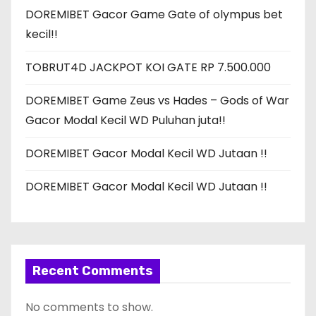
DOREMIBET Gacor Game Gate of olympus bet
kecil!!
TOBRUT4D JACKPOT KOI GATE RP 7.500.000
DOREMIBET Game Zeus vs Hades – Gods of War
Gacor Modal Kecil WD Puluhan juta!!
DOREMIBET Gacor Modal Kecil WD Jutaan !!
DOREMIBET Gacor Modal Kecil WD Jutaan !!
Recent Comments
No comments to show.