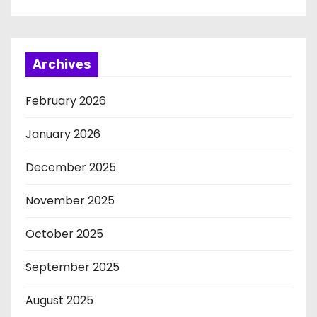
Archives
February 2026
January 2026
December 2025
November 2025
October 2025
September 2025
August 2025