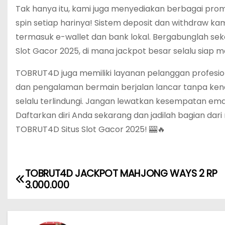
Tak hanya itu, kami juga menyediakan berbagai pro
spin setiap harinya! Sistem deposit dan withdraw 
termasuk e-wallet dan bank lokal. Bergabunglah se
Slot Gacor 2025, di mana jackpot besar selalu siap 
TOBRUT4D juga memiliki layanan pelanggan profesio
dan pengalaman bermain berjalan lancar tanpa kend
selalu terlindungi. Jangan lewatkan kesempatan e
Daftarkan diri Anda sekarang dan jadilah bagian da
TOBRUT4D Situs Slot Gacor 2025! 🎰🔥
TOBRUT4D JACKPOT MAHJONG WAYS 2 RP
P
3.000.000
o
s