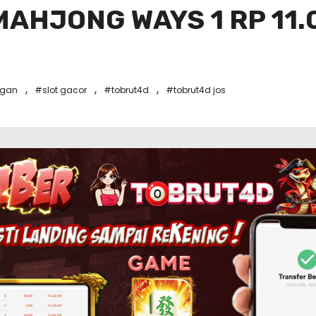
AHJONG WAYS 1 RP 11.
,
,
,
ngan
#slot gacor
#tobrut4d
#tobrut4d jos