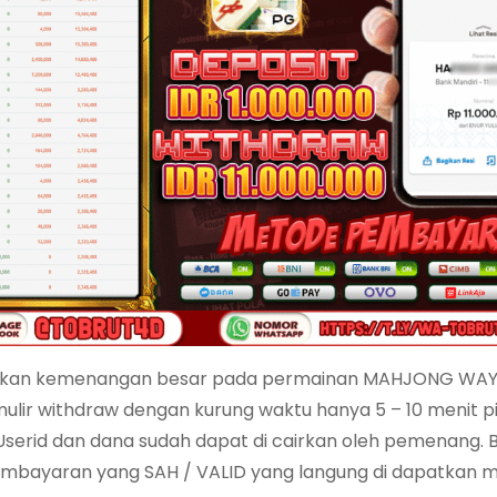
patkan kemenangan besar pada permainan MAHJONG WAY
ulir withdraw dengan kurung waktu hanya 5 – 10 menit p
serid dan dana sudah dapat di cairkan oleh pemenang. B
bayaran yang SAH / VALID yang langung di dapatkan m