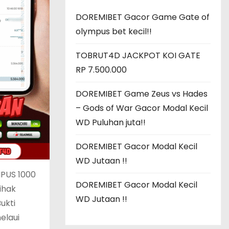
DOREMIBET Gacor Game Gate of
olympus bet kecil!!
TOBRUT4D JACKPOT KOI GATE
RP 7.500.000
DOREMIBET Game Zeus vs Hades
– Gods of War Gacor Modal Kecil
WD Puluhan juta!!
DOREMIBET Gacor Modal Kecil
WD Jutaan !!
PUS 1000
DOREMIBET Gacor Modal Kecil
ihak
WD Jutaan !!
ukti
elaui