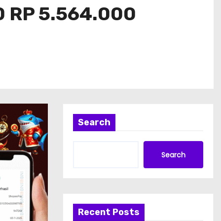
 RP 5.564.000
Search
Search
Recent Posts