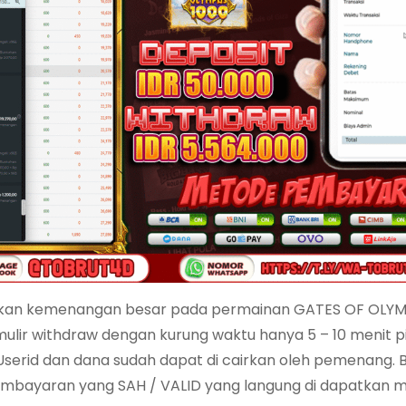
atkan kemenangan besar pada permainan GATES OF OLYM
ulir withdraw dengan kurung waktu hanya 5 – 10 menit p
serid dan dana sudah dapat di cairkan oleh pemenang. B
bayaran yang SAH / VALID yang langung di dapatkan m