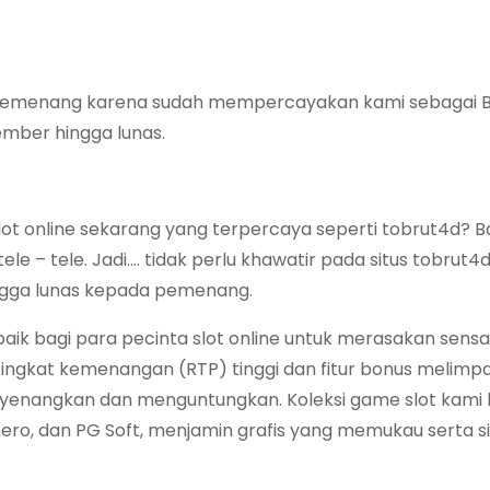
pemenang karena sudah mempercayakan kami sebagai 
ber hingga lunas.
ot online sekarang yang terpercaya seperti tobrut4d? 
– tele. Jadi…. tidak perlu khawatir pada situs tobrut4
gga lunas kepada pemenang.
aik bagi para pecinta slot online untuk merasakan sensa
ngkat kemenangan (RTP) tinggi dan fitur bonus melimpa
enangkan dan menguntungkan. Koleksi game slot kami 
nero, dan PG Soft, menjamin grafis yang memukau serta s