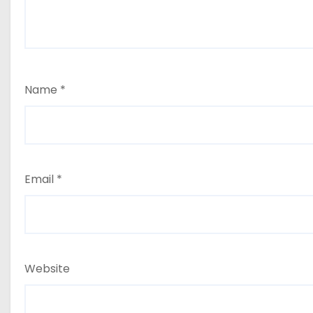
Name
*
Email
*
Website