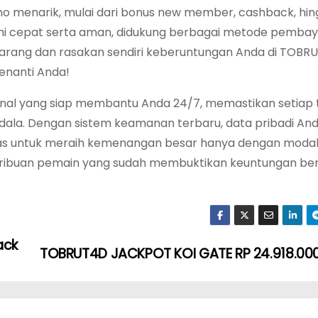
mo menarik, mulai dari bonus new member, cashback, hin
kami cepat serta aman, didukung berbagai metode pemba
karang dan rasakan sendiri keberuntungan Anda di TOBRU
menanti Anda!
nal yang siap membantu Anda 24/7, memastikan setiap 
ala. Dengan sistem keamanan terbaru, data pribadi An
mas untuk meraih kemenangan besar hanya dengan modal 
ri ribuan pemain yang sudah membuktikan keuntungan ber
ack
TOBRUT4D JACKPOT KOI GATE RP 24.918.00