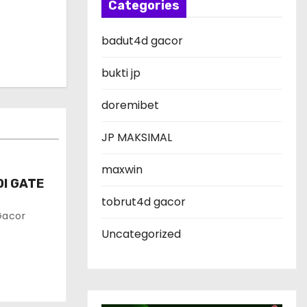
Categories
badut4d gacor
bukti jp
doremibet
JP MAKSIMAL
maxwin
I GATE
tobrut4d gacor
Gacor
Uncategorized