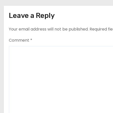
n
Leave a Reply
Your email address will not be published.
Required fi
Comment
*