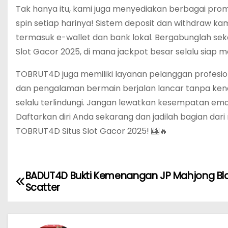
Tak hanya itu, kami juga menyediakan berbagai pro
spin setiap harinya! Sistem deposit dan withdraw 
termasuk e-wallet dan bank lokal. Bergabunglah se
Slot Gacor 2025, di mana jackpot besar selalu siap 
TOBRUT4D juga memiliki layanan pelanggan profesio
dan pengalaman bermain berjalan lancar tanpa kend
selalu terlindungi. Jangan lewatkan kesempatan e
Daftarkan diri Anda sekarang dan jadilah bagian da
TOBRUT4D Situs Slot Gacor 2025! 🎰🔥
BADUT4D Bukti Kemenangan JP Mahjong Bl
P
Scatter
o
s