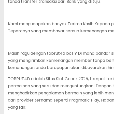
tanda transfer transaksi dari Bank yang di tuju.
Kami mengucapakan banyak Terima Kasih Kepada 
Tepercaya yang membayar semua kemenangan mem
Masih ragu dengan tobrut4d bos ? Di mana bandar sl
yang mengirimkan kemenangan member tanpa bertele 
kemenangan anda berapapun akan dibayarakan hin
TOBRUT4D adalah Situs Slot Gacor 2025, tempat terb
permainan yang seru dan menguntungkan! Dengan ti
menghadirkan pengalaman bermain yang lebih meny
dari provider ternama seperti Pragmatic Play, Haba
yang fair.