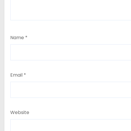
Name
*
Email
*
Website