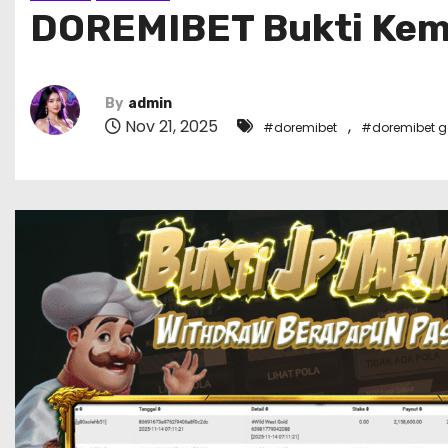
DOREMIBET Bukti Ke
By
admin
Nov 21, 2025
,
#doremibet
#doremibet g