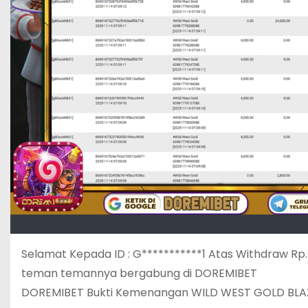
Selamat Kepada ID : G***********1 Atas Withdraw Rp. 
teman temannya bergabung di DOREMIBET
DOREMIBET Bukti Kemenangan WILD WEST GOLD BL