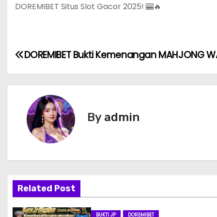
DOREMIBET Situs Slot Gacor 2025! 🎰🔥
P
DOREMIBET Bukti Kemenangan MAHJONG W
o
s
t
By
admin
n
a
v
Related Post
i
g
BUKTI JP
DOREMIBET