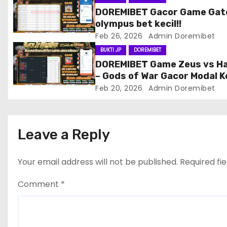
DOREMIBET Gacor Game Gat
a
olympus bet kecil!!
Feb 26, 2026
Admin Doremibet
t
BUKTI JP
DOREMIBET
i
DOREMIBET Game Zeus vs H
– Gods of War Gacor Modal K
o
WD Puluhan juta!!
Feb 20, 2026
Admin Doremibet
n
Leave a Reply
Your email address will not be published.
Required fi
Comment
*