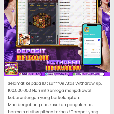
Selamat kepada ID : su***09 Atas Withdraw Rp.
100.000.000 Hari ini! Semoga menjadi awal
keberuntungan yang berkelanjutan.
Mari bergabung dan rasakan pengalaman
bermain di situs pilihan terbaik! Tempat yang