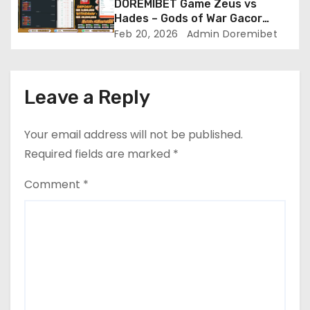
DOREMIBET Game Zeus vs
Hades – Gods of War Gacor
Modal Kecil WD Puluhan juta!!
Feb 20, 2026
Admin Doremibet
Leave a Reply
Your email address will not be published.
Required fields are marked
*
Comment
*