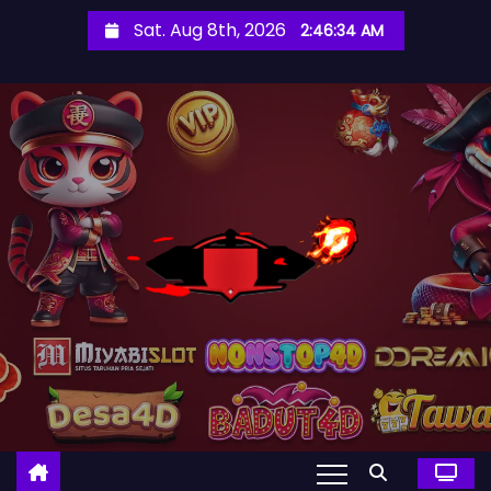
S
Sat. Aug 8th, 2026
2:46:35 AM
k
i
p
t
o
c
o
n
t
e
n
t