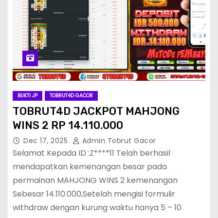
BUKTI JP
TOBRUT4D GACOR
TOBRUT4D JACKPOT MAHJONG
WINS 2 RP 14.110.000
Dec 17, 2025
Admin Tobrut Gacor
Selamat Kepada ID :Z****11 Telah berhasil
mendapatkan kemenangan besar pada
permainan MAHJONG WINS 2 kemenangan
Sebesar 14.110.000,Setelah mengisi formulir
withdraw dengan kurung waktu hanya 5 – 10