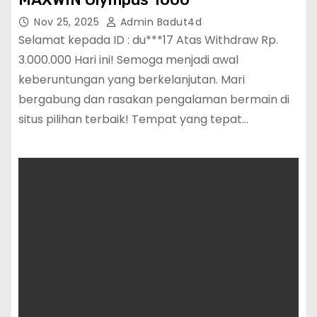
Nov 25, 2025
Admin Badut4d
Selamat kepada ID : du***17 Atas Withdraw Rp.
3.000.000 Hari ini! Semoga menjadi awal
keberuntungan yang berkelanjutan. Mari
bergabung dan rasakan pengalaman bermain di
situs pilihan terbaik! Tempat yang tepat…