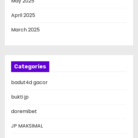
May 2025
April 2025
March 2025
Categories
badut4d gacor
bukti jp
doremibet
JP MAKSIMAL