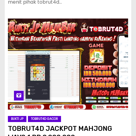
menit pihak tobrut4d…
BUKTI JP
TOBRUT4D GACOR
TOBRUT4D JACKPOT MAHJONG