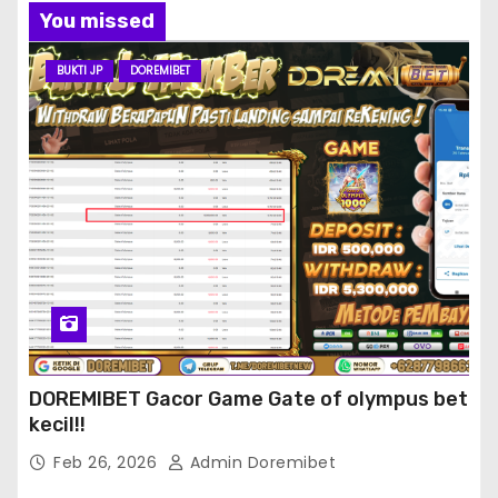
You missed
BUKTI JP
DOREMIBET
DOREMIBET Gacor Game Gate of olympus bet
kecil!!
Feb 26, 2026
Admin Doremibet