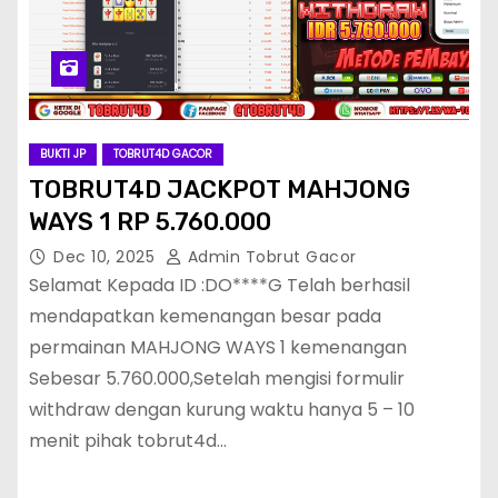
BUKTI JP
TOBRUT4D GACOR
TOBRUT4D JACKPOT MAHJONG
WAYS 1 RP 5.760.000
Dec 10, 2025
Admin Tobrut Gacor
Selamat Kepada ID :DO****G Telah berhasil
mendapatkan kemenangan besar pada
permainan MAHJONG WAYS 1 kemenangan
Sebesar 5.760.000,Setelah mengisi formulir
withdraw dengan kurung waktu hanya 5 – 10
menit pihak tobrut4d…