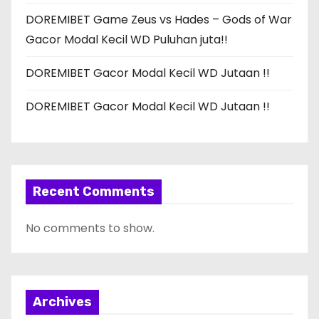
t
DOREMIBET Game Zeus vs Hades – Gods of War
i
Gacor Modal Kecil WD Puluhan juta!!
o
DOREMIBET Gacor Modal Kecil WD Jutaan !!
n
DOREMIBET Gacor Modal Kecil WD Jutaan !!
Recent Comments
No comments to show.
Archives