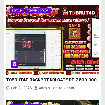
BUKTI JP
TOBRUT4D GACOR
TOBRUT4D JACKPOT KOI GATE RP 7.500.000
Feb 21, 2026
Admin Tobrut Gacor