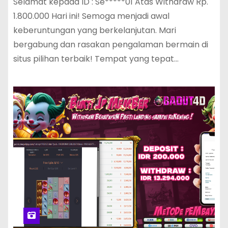
Selamat kepada ID : Se*****01 Atas Withdraw Rp.
1.800.000 Hari ini! Semoga menjadi awal
keberuntungan yang berkelanjutan. Mari
bergabung dan rasakan pengalaman bermain di
situs pilihan terbaik! Tempat yang tepat…