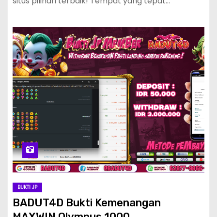
situs pilihan terbaik! Tempat yang tepat…
BUKTI JP
BADUT4D Bukti Kemenangan
MAXWIN Olympus 1000