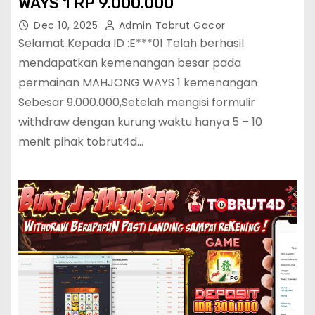
WAYS 1 RP 9.000.000
Dec 10, 2025
Admin Tobrut Gacor
Selamat Kepada ID :E***01 Telah berhasil
mendapatkan kemenangan besar pada
permainan MAHJONG WAYS 1 kemenangan
Sebesar 9.000.000,Setelah mengisi formulir
withdraw dengan kurung waktu hanya 5 – 10
menit pihak tobrut4d…