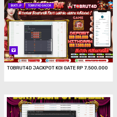
BUKTI JP
TOBRUT4D GACOR
TOBRUT4D JACKPOT KOI GATE RP 7.500.000