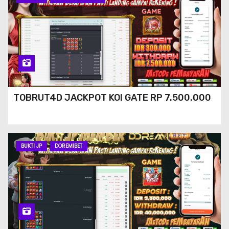
TOBRUT4D JACKPOT KOI GATE RP 7.500.000
BUKTI JP
DOREMIBET