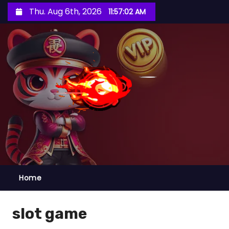
S
Thu. Aug 6th, 2026
11:57:03 AM
k
i
p
t
o
c
o
n
t
e
n
t
Home
slot game