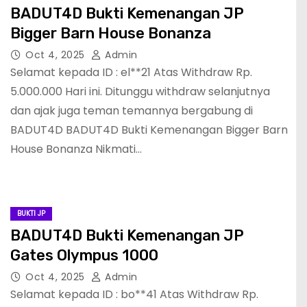
BADUT4D Bukti Kemenangan JP
Bigger Barn House Bonanza
Oct 4, 2025
Admin
Selamat kepada ID : el**21 Atas Withdraw Rp.
5.000.000 Hari ini. Ditunggu withdraw selanjutnya
dan ajak juga teman temannya bergabung di
BADUT4D BADUT4D Bukti Kemenangan Bigger Barn
House Bonanza Nikmati…
BUKTI JP
BADUT4D Bukti Kemenangan JP
Gates Olympus 1000
Oct 4, 2025
Admin
Selamat kepada ID : bo**41 Atas Withdraw Rp.