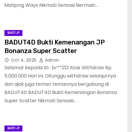
Mahjong Ways Nikmati Sensasi Bermain…
BUKTI JP
BADUT4D Bukti Kemenangan JP
Bonanza Super Scatter
Oct 4, 2025
Admin
Selamat kepada ID : br**212 Atas Withdraw Rp.
5.000.000 Hari ini. Ditunggu withdraw selanjutnya
dan ajak juga teman temannya bergabung di
BADUT4D BADUT4D Bukti Kemenangan Bonanza
Super Scatter Nikmati Sensasi…
BUKTI JP