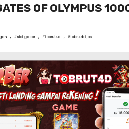
ATES OF OLYMPUS 1000
,
,
,
ngan
#slot gacor
#tobrut4d
#tobrut4d jos