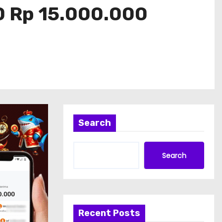
 Rp 15.000.000
Search
Search
Recent Posts