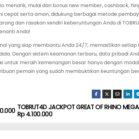
mo menarik, mulai dari bonus new member, cashback, hin
kami cepat serta aman, didukung berbagai metode pemba
karang dan rasakan sendiri keberuntungan Anda di TOBRU
menanti Anda!
nal yang siap membantu Anda 24/7, memastikan setiap 
ala. Dengan sistem keamanan terbaru, data pribadi An
mas untuk meraih kemenangan besar hanya dengan modal 
ri ribuan pemain yang sudah membuktikan keuntungan ber
TOBRUT4D JACKPOT GREAT OF RHINO MEG
0.000
Rp 4.100.000