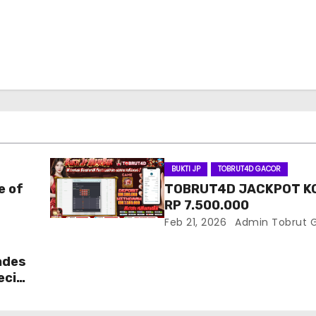
BUKTI JP
TOBRUT4D GACOR
e of
TOBRUT4D JACKPOT KO
RP 7.500.000
Feb 21, 2026
Admin Tobrut 
ades
ecil