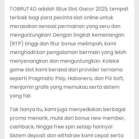
TOBRUT4D adalah Situs Slot Gacor 2025, tempat
terbaik bagi para pecinta slot online untuk
merasakan sensasi permainan yang seru dan
menguntungkan! Dengan tingkat kemenangan
(RTP) tinggi dan fitur bonus melimpah, kami
menghadirkan pengalaman bermain yang lebih
menyenangkan dan menguntungkan. Koleksi
game slot kami berasal dari provider ternama
seperti Pragmatic Play, Habanero, dan PG Soft,
menjamin grafis yang memukau serta sistem
yang fair.
Tak hanya itu, kami juga menyediakan berbagai
promo menarik, mulai dari bonus new member,
cashback, hingga free spin setiap harinya!
Sistem deposit dan withdraw kami cepat serta