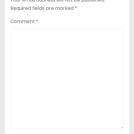
Required fields are marked
*
Comment
*