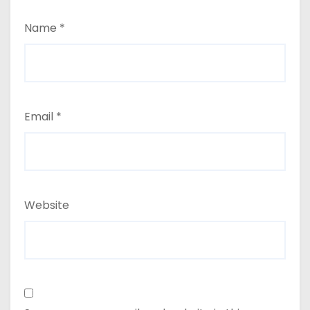
Name
*
Email
*
Website