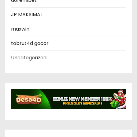
doremibet
JP MAKSIMAL
maxwin
tobrut4d gacor
Uncategorized